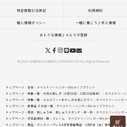
特定商取引法表記
利用規約
個人情報ポリシー
一緒に働こう♪求人情報
おトクな情報♪メルマガ登録
© 2026 HOBBYRA HOBBYRE CORPORATION ALL Rights Reserved
トップページ
登録
タペストリーハンガー60cm＜ブラウン＞
トップページ
特集一覧
今月の刺し子（4月20日・5月10日発売）
タペストリーハ
トップページ
特集一覧
メルスリー～わたしのお気に入り～
タペストリーハンガー
トップページ
新商品 その他一覧
タペストリーハンガー60cm＜ブラウン＞
トップページ
用具
刺しゅう糸
刺しゅうスタンド・枠・針
タペストリーハンガー
トップページ
手芸副資材
額・フレーム
タペストリーハンガー60cm＜ブラウン＞
リリヤン
トップページ
商品
マンスリープレス4月号掲載商品
5月8日（金）発売の商品
タ