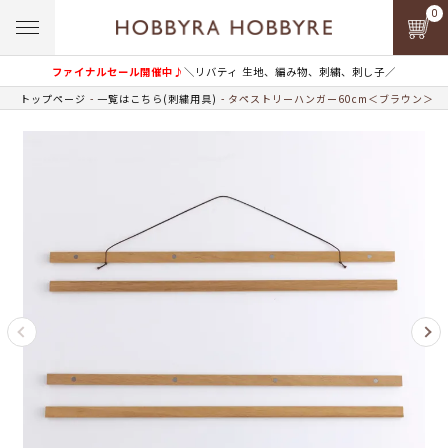
0
ファイナルセール開催中♪
＼リバティ 生地、編み物、刺繍、刺し子／
トップページ
一覧はこちら(刺繍用具)
タペストリーハンガー60cm＜ブラウン＞