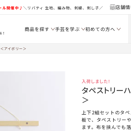
店舗情
ール開催中♪
＼リバティ 生地、編み物、刺繍、刺し子／
商品を探す
手芸を学ぶ
初めての方へ
料！
m＜アイボリー＞
入荷しました！
タペストリーハ
＞
上下2組セットのタペ
板で、タペストリー
ます。布を挟んでも