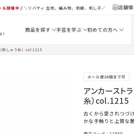
店舗情
ール開催中♪
＼リバティ 生地、編み物、刺繍、刺し子／
商品を探す
手芸を学ぶ
初めての方へ
料！
しゅう糸）col.1215
メール便30個まで可
アンカーストラ
糸）col.1215
古くから愛されつづけ
かな手触りと上質な
商品コード
11960