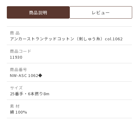
商品説明
レビュー
商 品
アンカーストランテッドコットン（刺しゅう糸）col.1062
商品コード
11930
商品番号
NW-ASC 1062◆
サイズ
25番手・6本撚り8m
素 材
綿 100%