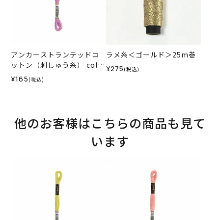
アンカーストランテッドコ
ラメ糸＜ゴールド＞25m巻
ットン（刺しゅう糸） col.9
¥275
(税込)
6
¥165
(税込)
他のお客様はこちらの商品も見て
います