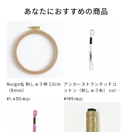
あなたにおすすめの商品
Nurge社 刺しゅう枠 13cm
アンカーストランテッドコ
（8mm）
ットン（刺しゅう糸） col.0
1
¥1,430
¥165
(税込)
(税込)