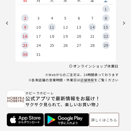
土
日
月
火
水
木
金
土
5
1
2
2
3
4
5
6
7
8
9
9
10
11
12
13
14
15
6
16
17
18
19
20
21
22
23
24
25
26
27
28
29
30
31
オンラインショップ休業日
※Webからのご注文は、24時間承っております
※各実店舗の営業時間・休業日は
店舗情報
をご覧ください
ホビーラホビーレ
公式アプリで最新情報をお届け！
サクサク見られて、楽しいお買い物♪
詳しくはこちら