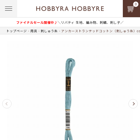
0
ファイナルセール開催中♪
＼リバティ 生地、編み物、刺繍、刺し子／
トップページ
用具
刺しゅう糸
アンカーストランテッドコットン（刺しゅう糸）col.