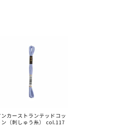
アンカーストランテッドコッ
ン（刺しゅう糸） col.117