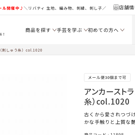
店舗情
ール開催中♪
＼リバティ 生地、編み物、刺繍、刺し子／
商品を探す
手芸を学ぶ
初めての方へ
料！
しゅう糸）col.1020
メール便30個まで可
アンカーストラ
糸）col.1020
古くから愛されつづけ
かな手触りと上質な
商品コード
11898