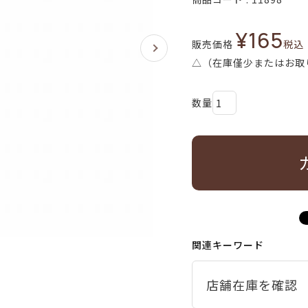
¥
165
販売価格
税込
△（在庫僅少またはお取
関連キーワード