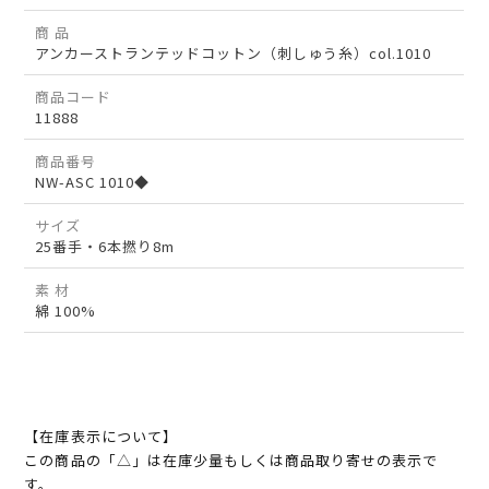
商 品
アンカーストランテッドコットン（刺しゅう糸）col.1010
商品コード
11888
商品番号
NW-ASC 1010◆
サイズ
25番手・6本撚り8m
素 材
綿 100%
【在庫表示について】
この商品の「△」は在庫少量もしくは商品取り寄せの表示で
す。