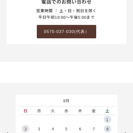
電話でのお問い合わせ
営業時間 ： 土・日・祝日を除く
平日午前10:00～午後5:00まで
0570-037-030(代表）
8月
土
日
月
火
水
木
金
土
5
1
2
2
3
4
5
6
7
8