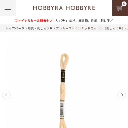
0
ファイナルセール開催中♪
＼リバティ 生地、編み物、刺繍、刺し子／
トップページ
用具
刺しゅう糸
アンカーストランテッドコットン（刺しゅう糸）col.