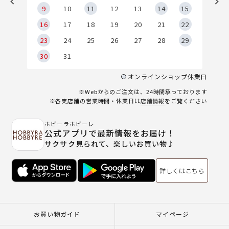
9
9
10
11
12
13
14
15
6
16
17
18
19
20
21
22
23
24
25
26
27
28
29
30
31
オンラインショップ休業日
※Webからのご注文は、24時間承っております
※各実店舗の営業時間・休業日は
店舗情報
をご覧ください
ホビーラホビーレ
公式アプリで最新情報をお届け！
サクサク見られて、楽しいお買い物♪
詳しくはこちら
お買い物ガイド
マイページ