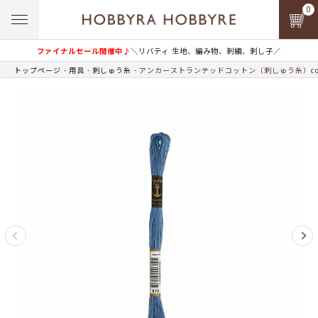
0
ファイナルセール開催中♪
＼リバティ 生地、編み物、刺繍、刺し子／
トップページ
用具
刺しゅう糸
アンカーストランテッドコットン（刺しゅう糸）col.