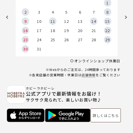
5
1
2
2
3
4
5
6
7
8
9
9
10
11
12
13
14
15
6
16
17
18
19
20
21
22
23
24
25
26
27
28
29
30
31
オンラインショップ休業日
※Webからのご注文は、24時間承っております
※各実店舗の営業時間・休業日は
店舗情報
をご覧ください
ホビーラホビーレ
公式アプリで最新情報をお届け！
サクサク見られて、楽しいお買い物♪
詳しくはこちら