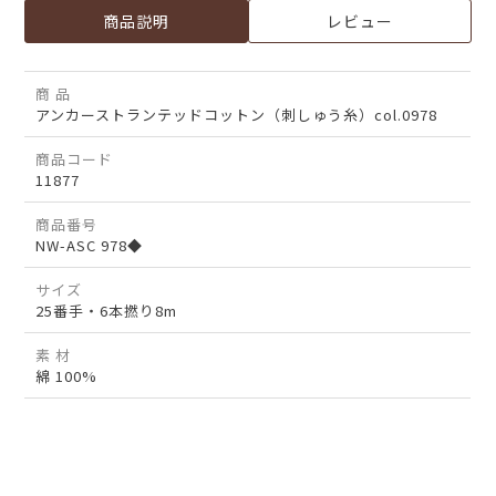
商品説明
レビュー
商 品
アンカーストランテッドコットン（刺しゅう糸）col.0978
商品コード
11877
商品番号
NW-ASC 978◆
サイズ
25番手・6本撚り8m
素 材
綿 100%