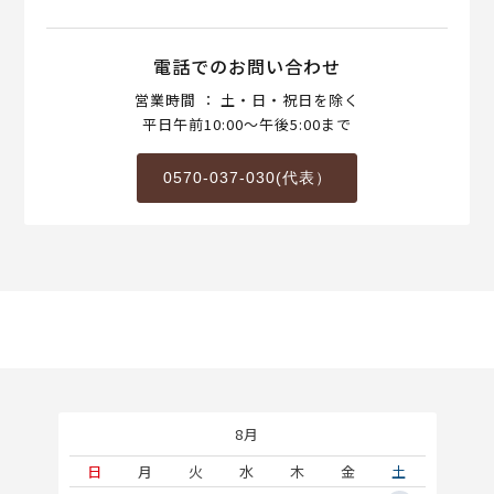
電話でのお問い合わせ
営業時間 ： 土・日・祝日を除く
平日午前10:00～午後5:00まで
0570-037-030(代表）
8月
土
日
月
火
水
木
金
土