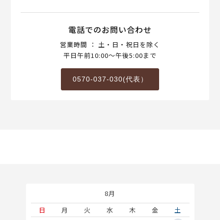
電話でのお問い合わせ
営業時間 ： 土・日・祝日を除く
平日午前10:00～午後5:00まで
0570-037-030(代表）
8月
土
日
月
火
水
木
金
土