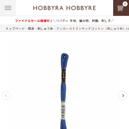
0
ファイナルセール開催中♪
＼リバティ 生地、編み物、刺繍、刺し子／
トップページ
用具
刺しゅう糸
アンカーストランテッドコットン（刺しゅう糸）col.