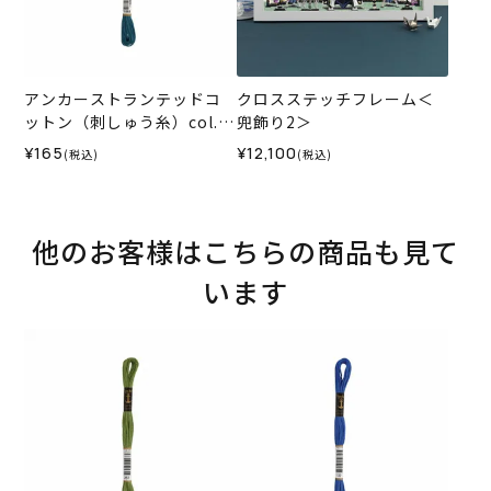
アンカーストランテッドコ
クロスステッチフレーム＜
ットン（刺しゅう糸）col.1
兜飾り2＞
068
¥165
¥12,100
(税込)
(税込)
他のお客様はこちらの商品も見て
います