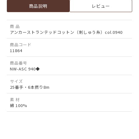
商品説明
レビュー
商 品
アンカーストランテッドコットン（刺しゅう糸）col.0940
商品コード
11864
商品番号
NW-ASC 940◆
サイズ
25番手・6本撚り8m
素 材
綿 100%