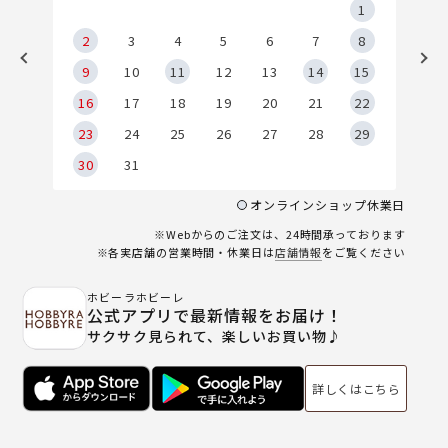
5
1
2
2
3
4
5
6
7
8
9
9
10
11
12
13
14
15
6
16
17
18
19
20
21
22
23
24
25
26
27
28
29
30
31
オンラインショップ休業日
※Webからのご注文は、24時間承っております
※各実店舗の営業時間・休業日は
店舗情報
をご覧ください
ホビーラホビーレ
公式アプリで最新情報をお届け！
サクサク見られて、楽しいお買い物♪
詳しくはこちら