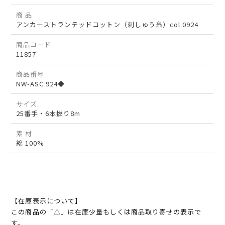
商 品
アンカーストランテッドコットン（刺しゅう糸）col.0924
商品コード
11857
商品番号
NW-ASC 924◆
サイズ
25番手・6本撚り8m
素 材
綿 100%
【在庫表示について】
この商品の「△」は在庫少量もしくは商品取り寄せの表示で
す。