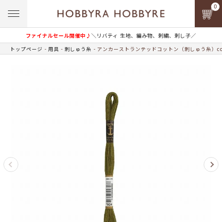
0
ファイナルセール開催中♪
＼リバティ 生地、編み物、刺繍、刺し子／
トップページ
用具
刺しゅう糸
アンカーストランテッドコットン（刺しゅう糸）col.