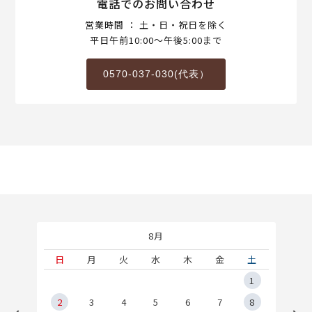
電話でのお問い合わせ
営業時間 ： 土・日・祝日を除く
平日午前10:00～午後5:00まで
0570-037-030(代表）
8月
土
日
月
火
水
木
金
土
5
1
2
2
3
4
5
6
7
8