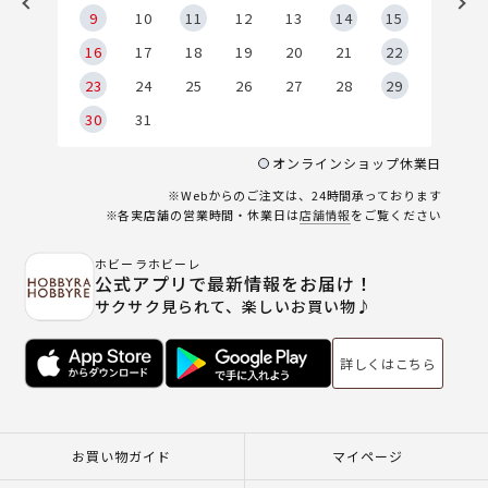
9
9
10
11
12
13
14
15
6
16
17
18
19
20
21
22
23
24
25
26
27
28
29
30
31
オンラインショップ休業日
※Webからのご注文は、24時間承っております
※各実店舗の営業時間・休業日は
店舗情報
をご覧ください
ホビーラホビーレ
公式アプリで最新情報をお届け！
サクサク見られて、楽しいお買い物♪
詳しくはこちら
お買い物ガイド
マイページ