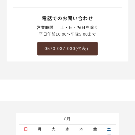
電話でのお問い合わせ
営業時間 ： 土・日・祝日を除く
平日午前10:00～午後5:00まで
0570-037-030(代表）
8月
土
日
月
火
水
木
金
土