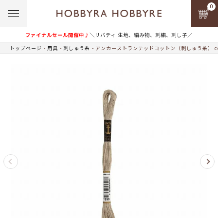
0
ファイナルセール開催中♪
＼リバティ 生地、編み物、刺繍、刺し子／
トップページ
用具
刺しゅう糸
アンカーストランテッドコットン（刺しゅう糸） col