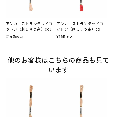
アンカーストランテッドコ
アンカーストランテッドコ
ットン（刺しゅう糸）col.1
ットン（刺しゅう糸）col.0
012
035
¥143
¥165
(税込)
(税込)
他のお客様はこちらの商品も見て
います