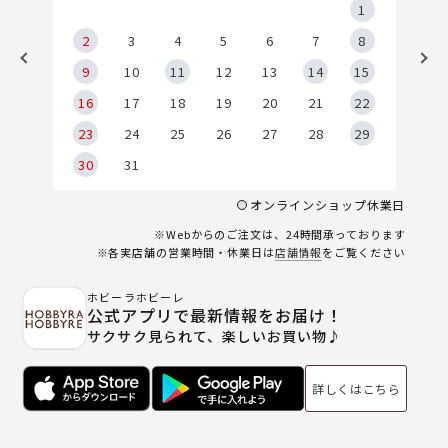
5
1
2
2
3
4
5
6
7
8
9
9
10
11
12
13
14
15
6
16
17
18
19
20
21
22
23
24
25
26
27
28
29
30
31
オンラインショップ休業日
※Webからのご注文は、24時間承っております
※各実店舗の営業時間・休業日は
店舗情報
をご覧ください
ホビーラホビーレ
公式アプリで最新情報をお届け！
サクサク見られて、楽しいお買い物♪
詳しくはこちら