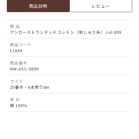
商品説明
レビュー
商 品
アンカーストランテッドコットン（刺しゅう糸） col.899
商品コード
11844
商品番号
NW-ASC-0899
サイズ
25番手・6本撚り8m
素 材
綿 100%