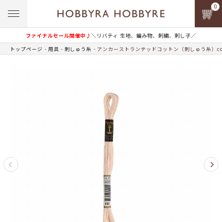
0
ファイナルセール開催中♪
＼リバティ 生地、編み物、刺繍、刺し子／
トップページ
用具
刺しゅう糸
アンカーストランテッドコットン（刺しゅう糸）col.