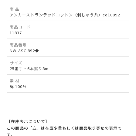
商 品
アンカーストランテッドコットン（刺しゅう糸）col.0892
商品コード
11837
商品番号
NW-ASC 892◆
サイズ
25番手・6本撚り8m
素 材
綿 100%
【在庫表示について】
この商品の「△」は在庫少量もしくは商品取り寄せの表示で
す。