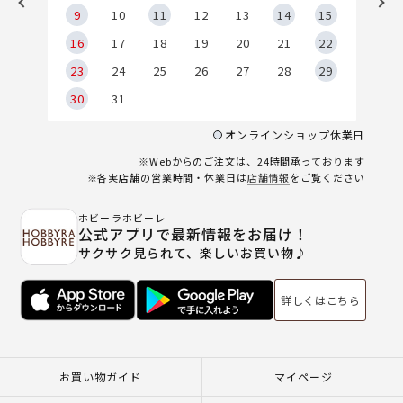
9
9
10
11
12
13
14
15
6
16
17
18
19
20
21
22
23
24
25
26
27
28
29
30
31
オンラインショップ休業日
※Webからのご注文は、24時間承っております
※各実店舗の営業時間・休業日は
店舗情報
をご覧ください
ホビーラホビーレ
公式アプリで最新情報をお届け！
サクサク見られて、楽しいお買い物♪
詳しくはこちら
お買い物ガイド
マイページ