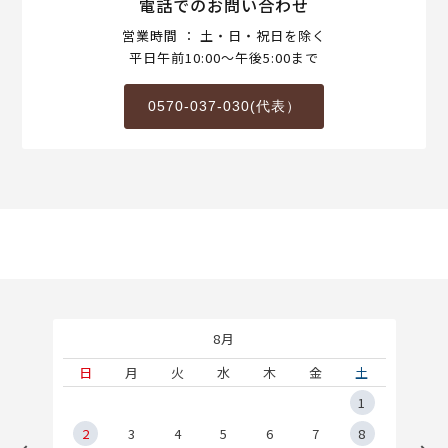
電話でのお問い合わせ
営業時間 ： 土・日・祝日を除く
平日午前10:00～午後5:00まで
0570-037-030(代表）
8月
土
日
月
火
水
木
金
土
5
1
2
2
3
4
5
6
7
8