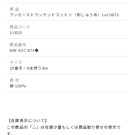
商 品
アンカーストランテッドコットン（刺しゅう糸）col.0873
商品コード
11818
商品番号
NW-ASC 873◆
サイズ
25番手・6本撚り8m
素 材
綿 100%
【在庫表示について】
この商品の「△」は在庫少量もしくは商品取り寄せの表示で
す。