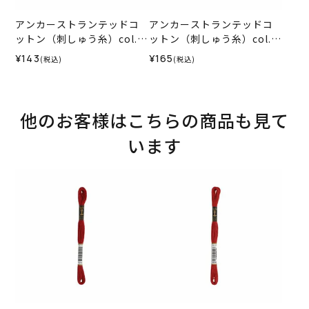
アンカーストランテッドコ
アンカーストランテッドコ
ットン（刺しゅう糸）col.1
ットン（刺しゅう糸）col.0
012
035
¥143
¥165
(税込)
(税込)
他のお客様はこちらの商品も見て
います