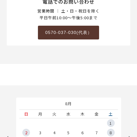
電話でのお問い合わせ
営業時間 ： 土・日・祝日を除く
平日午前10:00～午後5:00まで
0570-037-030(代表）
8月
土
日
月
火
水
木
金
土
5
1
2
2
3
4
5
6
7
8