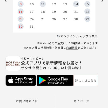
9
9
10
11
12
13
14
15
6
16
17
18
19
20
21
22
23
24
25
26
27
28
29
30
31
オンラインショップ休業日
※Webからのご注文は、24時間承っております
※各実店舗の営業時間・休業日は
店舗情報
をご覧ください
ホビーラホビーレ
公式アプリで最新情報をお届け！
サクサク見られて、楽しいお買い物♪
詳しくはこちら
お買い物ガイド
マイページ