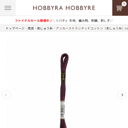
0
ファイナルセール開催中♪
＼リバティ 生地、編み物、刺繍、刺し子／
トップページ
用具
刺しゅう糸
アンカーストランテッドコットン（刺しゅう糸）col.