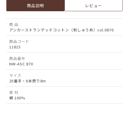
商品説明
レビュー
商 品
アンカーストランテッドコットン（刺しゅう糸）col.0870
商品コード
11815
商品番号
NW-ASC 870
サイズ
25番手・6本撚り8m
素 材
綿 100%