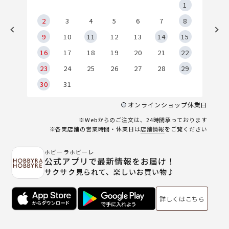
5
1
2
2
3
4
5
6
7
8
9
9
10
11
12
13
14
15
6
16
17
18
19
20
21
22
23
24
25
26
27
28
29
30
31
オンラインショップ休業日
※Webからのご注文は、24時間承っております
※各実店舗の営業時間・休業日は
店舗情報
をご覧ください
ホビーラホビーレ
公式アプリで最新情報をお届け！
サクサク見られて、楽しいお買い物♪
詳しくはこちら