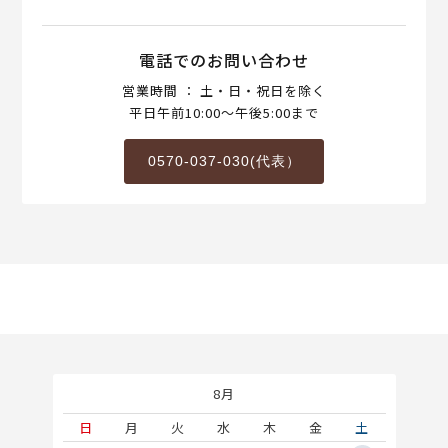
電話でのお問い合わせ
営業時間 ： 土・日・祝日を除く
平日午前10:00～午後5:00まで
0570-037-030(代表）
8月
土
日
月
火
水
木
金
土