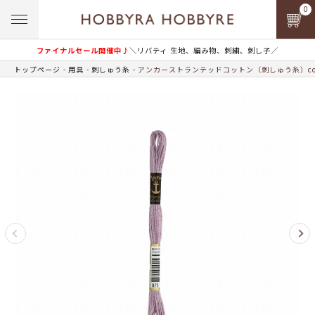
0
ファイナルセール開催中♪
＼リバティ 生地、編み物、刺繍、刺し子／
トップページ
用具
刺しゅう糸
アンカーストランテッドコットン（刺しゅう糸）col.