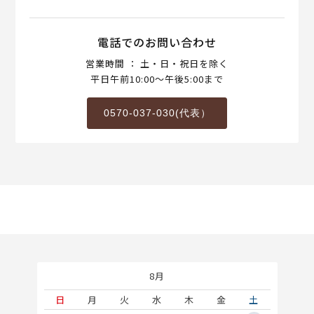
電話でのお問い合わせ
営業時間 ： 土・日・祝日を除く
平日午前10:00～午後5:00まで
0570-037-030(代表）
8月
土
日
月
火
水
木
金
土