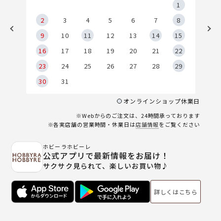
5
1
2
2
3
4
5
6
7
8
9
9
10
11
12
13
14
15
6
16
17
18
19
20
21
22
23
24
25
26
27
28
29
30
31
オンラインショップ休業日
※Webからのご注文は、24時間承っております
※各実店舗の営業時間・休業日は
店舗情報
をご覧ください
ホビーラホビーレ
公式アプリで最新情報をお届け！
サクサク見られて、楽しいお買い物♪
詳しくはこちら