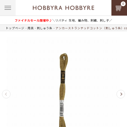
0
ファイナルセール開催中♪
＼リバティ 生地、編み物、刺繍、刺し子／
トップページ
用具
刺しゅう糸
アンカーストランテッドコットン（刺しゅう糸）col.