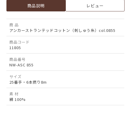
商品説明
レビュー
商 品
アンカーストランテッドコットン（刺しゅう糸）col.0855
商品コード
11805
商品番号
NW-ASC 855
サイズ
25番手・6本撚り8m
素 材
綿 100%