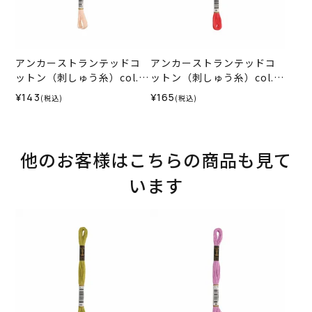
アンカーストランテッドコ
アンカーストランテッドコ
ットン（刺しゅう糸）col.1
ットン（刺しゅう糸）col.0
012
035
¥143
¥165
(税込)
(税込)
他のお客様はこちらの商品も見て
います