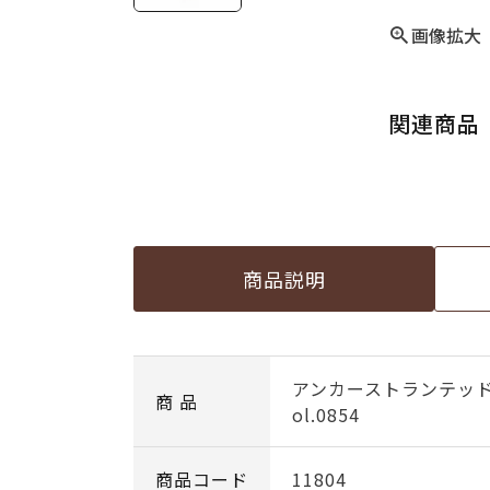
画像拡大
関連商品
商品説明
アンカーストランテッ
商 品
ol.0854
商品コード
11804