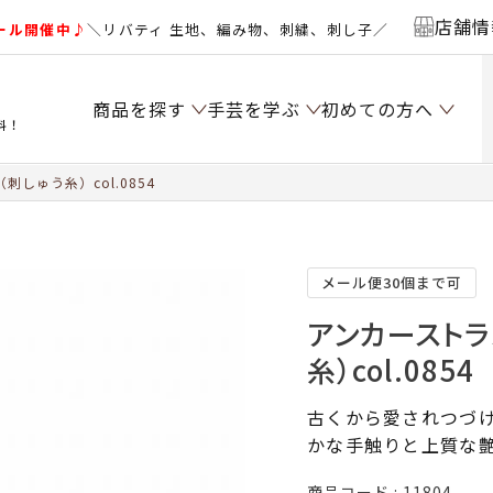
店舗情
ール開催中♪
＼リバティ 生地、編み物、刺繍、刺し子／
商品を探す
手芸を学ぶ
初めての方へ
料！
しゅう糸）col.0854
メール便30個まで可
アンカーストラ
糸）col.0854
古くから愛されつづけ
かな手触りと上質な
商品コード
11804