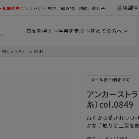
店舗情
ール開催中♪
＼リバティ 生地、編み物、刺繍、刺し子／
商品を探す
手芸を学ぶ
初めての方へ
料！
しゅう糸）col.0849
メール便30個まで可
アンカーストラ
糸）col.0849
古くから愛されつづけ
かな手触りと上質な
商品コード
11799