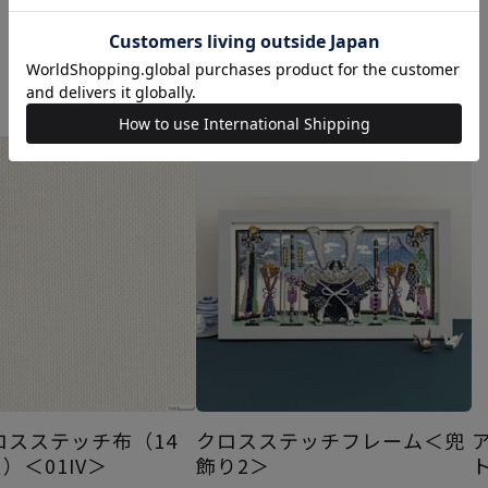
あなたにおすすめの商品
ロスステッチ布（14
クロスステッチフレーム＜兜
）＜01IV＞
飾り2＞
ト