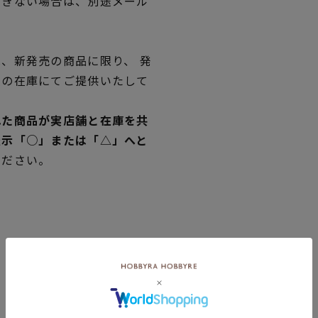
できない場合は、別途メール
、新発売の商品に限り、 発
独の在庫にてご提供いたして
れた商品が実店舗と在庫を共
表示「○」または「△」へと
ください。