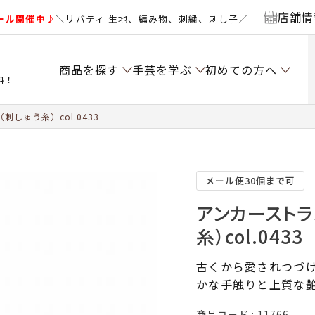
店舗情
ール開催中♪
＼リバティ 生地、編み物、刺繍、刺し子／
商品を探す
手芸を学ぶ
初めての方へ
料！
しゅう糸）col.0433
メール便30個まで可
アンカーストラ
糸）col.0433
古くから愛されつづけ
かな手触りと上質な
商品コード
11766