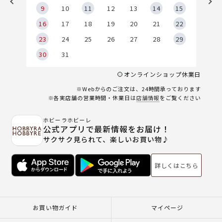
9
9
10
11
12
13
14
15
6
16
17
18
19
20
21
22
23
24
25
26
27
28
29
30
31
オンラインショップ休業日
※Webからのご注文は、24時間承っております
※各実店舗の営業時間・休業日は
店舗情報
をご覧ください
ホビーラホビーレ
公式アプリで最新情報をお届け！
サクサク見られて、楽しいお買い物♪
詳しくはこちら
お買い物ガイド
マイページ