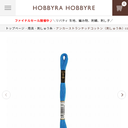
0
ファイナルセール開催中♪
＼リバティ 生地、編み物、刺繍、刺し子／
トップページ
用具
刺しゅう糸
アンカーストランテッドコットン（刺しゅう糸）col.