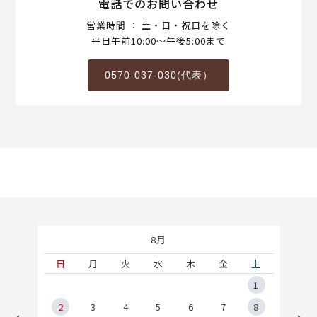
電話でのお問い合わせ
営業時間 ： 土・日・祝日を除く
平日午前10:00～午後5:00まで
0570-037-030(代表）
8月
土
日
月
火
水
木
金
土
5
1
2
2
3
4
5
6
7
8