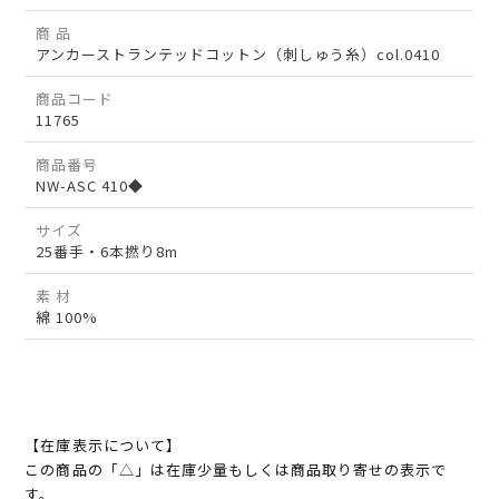
商 品
アンカーストランテッドコットン（刺しゅう糸）col.0410
商品コード
11765
商品番号
NW-ASC 410◆
サイズ
25番手・6本撚り8m
素 材
綿 100%
【在庫表示について】
この商品の「△」は在庫少量もしくは商品取り寄せの表示で
す。