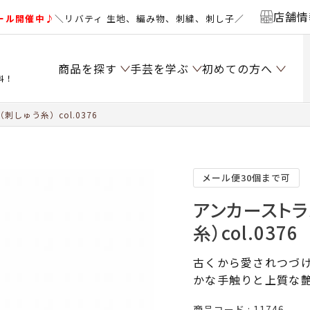
店舗情
ール開催中♪
＼リバティ 生地、編み物、刺繍、刺し子／
商品を探す
手芸を学ぶ
初めての方へ
料！
しゅう糸）col.0376
メール便30個まで可
アンカーストラ
糸）col.0376
古くから愛されつづけ
かな手触りと上質な
商品コード
11746