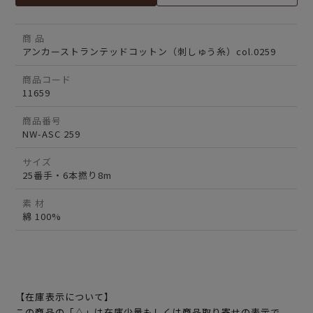
商 品
アンカーストランテッドコットン（刺しゅう糸）col.0259
商品コード
11659
商品番号
NW-ASC 259
サイズ
25番手・6本撚り8m
素 材
綿 100%
【在庫表示について】
この商品の「△」は在庫少量もしくは商品取り寄せの表示で