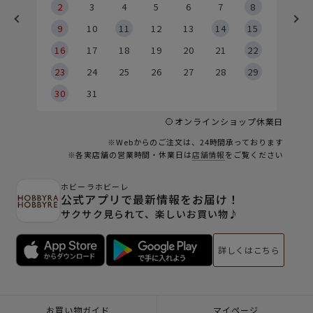
2
2
3
4
5
6
7
8
9
9
10
11
12
13
14
15
6
16
17
18
19
20
21
22
23
24
25
26
27
28
29
30
31
オンラインショップ休業日
※Webからのご注文は、24時間承っております
※各実店舗の営業時間・休業日は
店舗情報
をご覧ください
ホビーラホビーレ
公式アプリで最新情報をお届け！
サクサク見られて、楽しいお買い物♪
詳しくはこちら
お買い物ガイド
マイページ