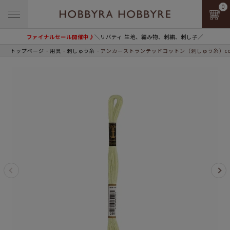
0
ファイナルセール開催中♪
＼リバティ 生地、編み物、刺繍、刺し子／
トップページ
用具
刺しゅう糸
アンカーストランテッドコットン（刺しゅう糸）col.