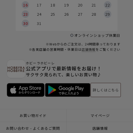
6
16
17
18
19
20
21
22
23
24
25
26
27
28
29
30
31
オンラインショップ休業日
※Webからのご注文は、24時間承っております
※各実店舗の営業時間・休業日は
店舗情報
をご覧ください
ホビーラホビーレ
公式アプリで最新情報をお届け！
サクサク見られて、楽しいお買い物♪
詳しくはこちら
お買い物ガイド
マイページ
お問い合わせ - よくあるご質問
店舗情報