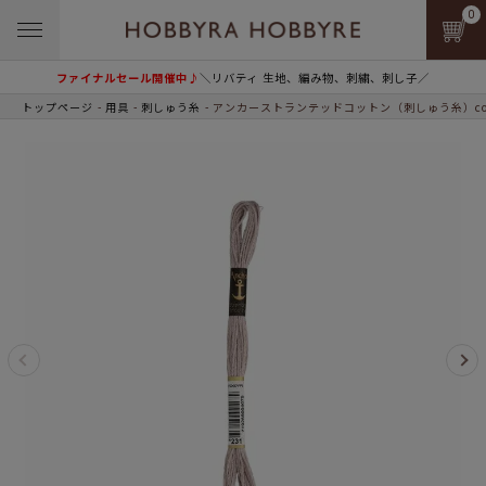
0
ファイナルセール開催中♪
＼リバティ 生地、編み物、刺繍、刺し子／
トップページ
用具
刺しゅう糸
アンカーストランテッドコットン（刺しゅう糸）col.