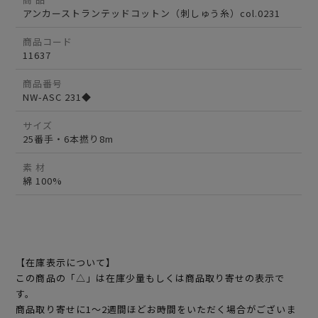
アンカーストランテッドコットン（刺しゅう糸）col.0231
商品コード
11637
商品番号
NW-ASC 231◆
サイズ
25番手・6本撚り8m
素 材
綿 100%
【在庫表示について】
この商品の「△」は在庫少量もしくは商品取り寄せの表示で
す。
商品取り寄せに1～2週間ほどお時間をいただく場合がございま