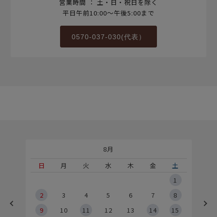
営業時間 ： 土・日・祝日を除く
平日午前10:00～午後5:00まで
0570-037-030(代表）
8月
土
日
月
火
水
木
金
土
5
1
2
2
3
4
5
6
7
8
9
9
10
11
12
13
14
15