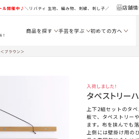
店舗情
ール開催中♪
＼リバティ 生地、編み物、刺繍、刺し子／
商品を探す
手芸を学ぶ
初めての方へ
料！
m＜ブラウン＞
入荷しました！
タペストリーハ
上下2組セットのタペ
板で、タペストリー
ます。布を挟んでも
上側には壁掛け用の