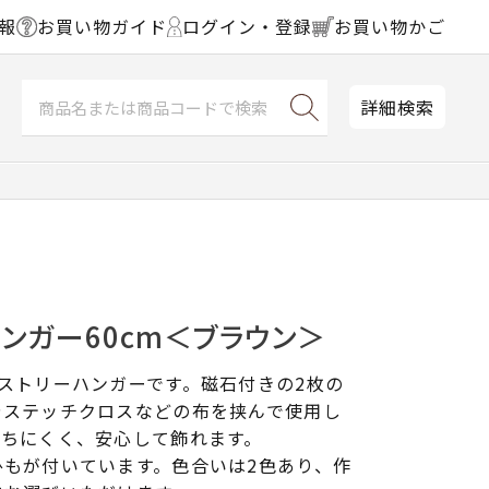
報
お買い物ガイド
ログイン・登録
お買い物かご
詳細検索
ンガー60cm＜ブラウン＞
ストリーハンガーです。磁石付きの2枚の
やステッチクロスなどの布を挟んで使用し
落ちにくく、安心して飾れます。
ひもが付いています。色合いは2色あり、作