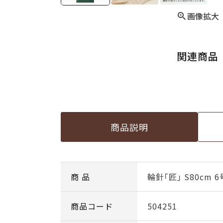
画像拡大
関連商品
商品説明
商 品
輪針｢匠｣ S80cm 6
商品コード
504251