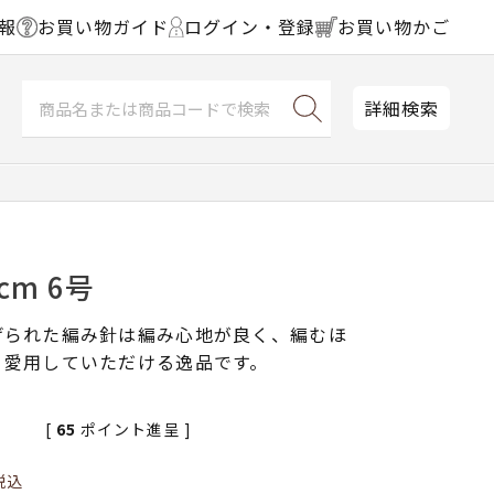
報
お買い物ガイド
ログイン・登録
お買い物かご
詳細検索
cm 6号
げられた編み針は編み心地が良く、編むほ
く愛用していただける逸品です。
[
65
ポイント進呈 ]
税込