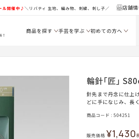
店舗情
ール開催中♪
＼リバティ 生地、編み物、刺繍、刺し子／
商品を探す
手芸を学ぶ
初めての方へ
料！
輪針｢匠｣ S80
針先まで丹念に仕上
どに手になじみ、長
商品コード
504251
¥
1,430
販売価格