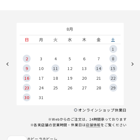
8月
土
日
月
火
水
木
金
土
5
1
2
2
3
4
5
6
7
8
9
9
10
11
12
13
14
15
6
16
17
18
19
20
21
22
23
24
25
26
27
28
29
30
31
オンラインショップ休業日
※Webからのご注文は、24時間承っております
※各実店舗の営業時間・休業日は
店舗情報
をご覧ください
ホビーラホビーレ