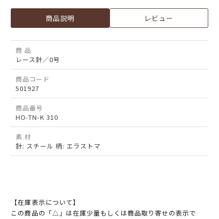
商品説明
レビュー
商 品
レース針／0号
商品コード
501927
商品番号
HO-TN-K 310
素 材
針: スチール 柄: エラストマ
【在庫表示について】
この商品の「△」は在庫少量もしくは商品取り寄せの表示で