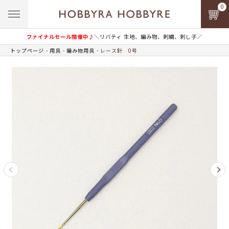
0
ファイナルセール開催中♪
＼リバティ 生地、編み物、刺繍、刺し子／
トップページ
用具
編み物用具
レース針 0号