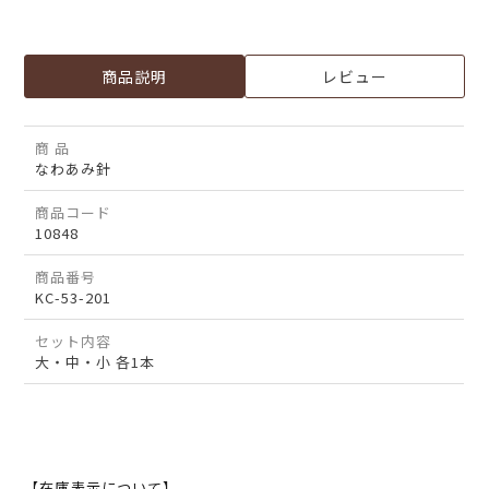
商品説明
レビュー
商 品
なわあみ針
商品コード
10848
商品番号
KC-53-201
セット内容
大・中・小 各1本
【在庫表示について】