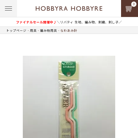
0
ファイナルセール開催中♪
＼リバティ 生地、編み物、刺繍、刺し子／
トップページ
用具
編み物用具
なわあみ針