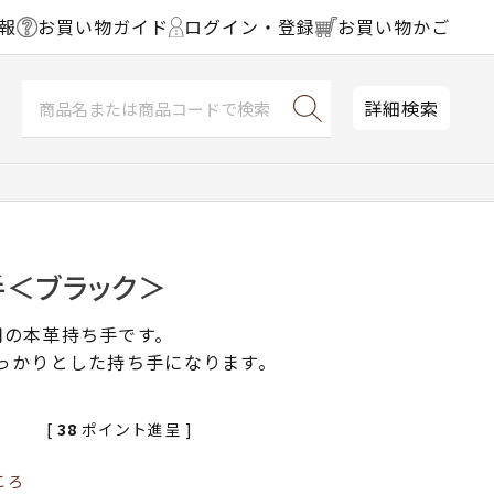
報
お買い物ガイド
ログイン・登録
お買い物かご
詳細検索
手＜ブラック＞
用の本革持ち手です。
っかりとした持ち手になります。
[
38
ポイント進呈 ]
ころ