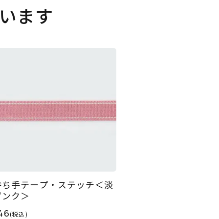
います
持ち手テープ・ステッチ＜淡
ピンク＞
46
(税込)