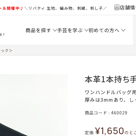
店舗情
ール開催中♪
＼リバティ 生地、編み物、刺繍、刺し子／
商品を探す
手芸を学ぶ
初めての方へ
料！
ラック＞
本革1本持ち
ワンハンドルバッグ
厚みは3mmあり、し
商品コード
460029
¥
1,650
定価
のと