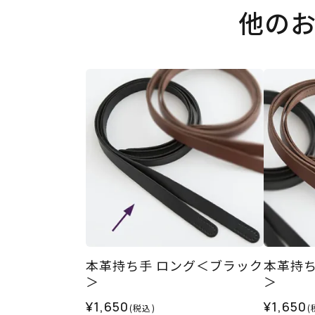
他の
本革持ち手 ロング＜ブラック
本革持ち
＞
＞
¥1,650
¥1,650
(税込)
(