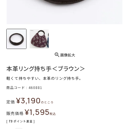
画像拡大
本革リング持ち手＜ブラウン＞
軽くて持ちやすい、本革のリング持ち手。
商品コード
460881
¥
3,190
定価
のところ
¥
1,595
販売価格
税込
[
73
ポイント進呈 ]