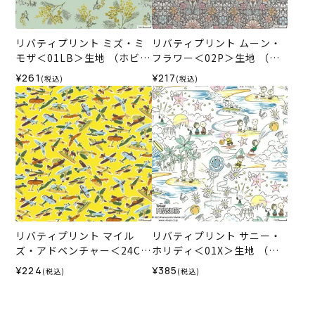
リバティプリント ミズ・ミ
リバティプリント ムーン・
モザ＜01LB＞生地 （ホビー
フラワー＜02P＞生地 （ホ
ラホビーレオリジナル）202
ビーラホビーレオリジナ
¥261
¥217
(税込)
(税込)
5SS
ル）2024SS
リバティプリント マイル
リバティプリント サニー・
ズ・アドベンチャー＜24CU
ホリディ＜01X＞生地 （ホ
＞生地 （リバティ・ファブ
ビーラホビーレオリジナル
¥224
¥385
(税込)
(税込)
リックス）2024SS
カラー）2025SS