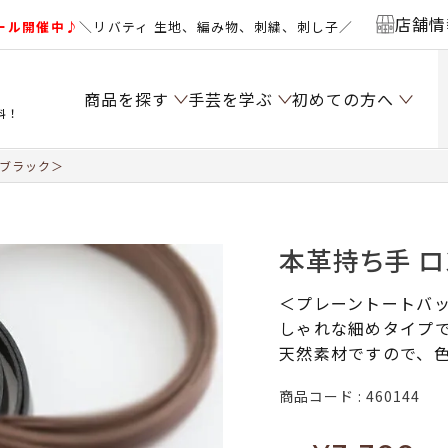
店舗情
ール開催中♪
＼リバティ 生地、編み物、刺繍、刺し子／
商品を探す
手芸を学ぶ
初めての方へ
料！
＜ブラック＞
本革持ち手 ロ
＜プレーントートバ
しゃれな細めタイプ
天然素材ですので、
商品コード
460144