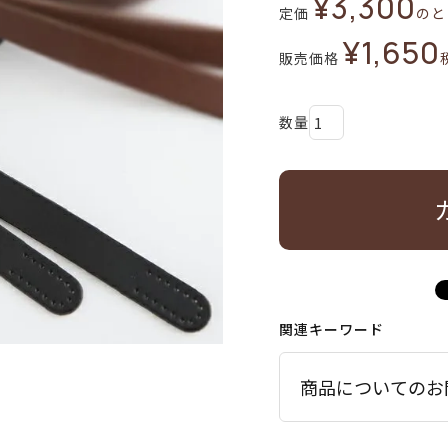
¥
3,300
定価
のと
¥
1,650
販売価格
関連キーワード
商品についてのお