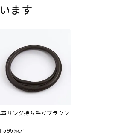
います
本革リング持ち手＜ブラウン
＞
1,595
(税込)