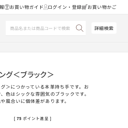
報
お買い物ガイド
ログイン・登録
お買い物かご
詳細検索
ング＜ブラック＞
ッグ＞につかっている本革持ち手です。お
で、色はシックな雰囲気のブラックです。
色や風合いに個体差があります。
[
75
ポイント進呈 ]