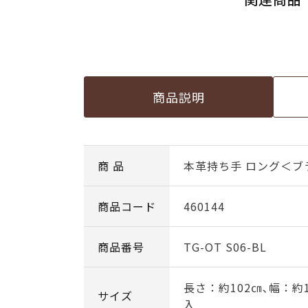
商品説明
商 品
本革持ち手 ロング＜ブ
商品コード
460144
商品番号
TG-OT S06-BL
長さ：約102㎝､幅：約1
サイズ
入