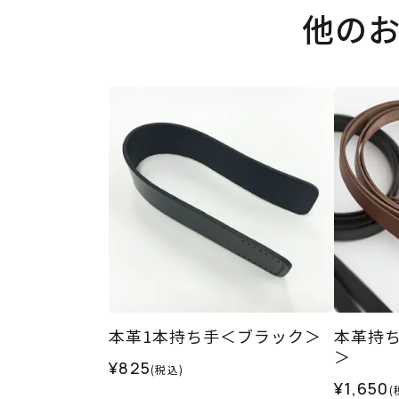
他の
本革1本持ち手＜ブラック＞
本革持ち
＞
¥825
(税込)
¥1,650
(