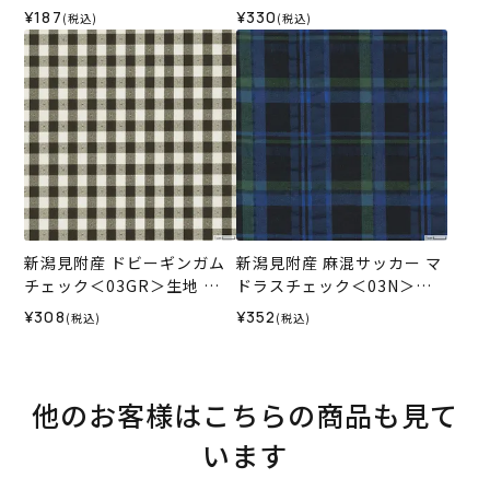
ホビーラホビーレデザイン
¥187
¥330
(税込)
(税込)
コレクション
新潟見附産 ドビーギンガム
新潟見附産 麻混サッカー マ
チェック＜03GR＞生地 ホ
ドラスチェック＜03N＞生
ビーラホビーレデザインコ
地 ホビーラホビーレデザイ
¥308
¥352
(税込)
(税込)
レクション
ンコレクション
他のお客様はこちらの商品も見て
います