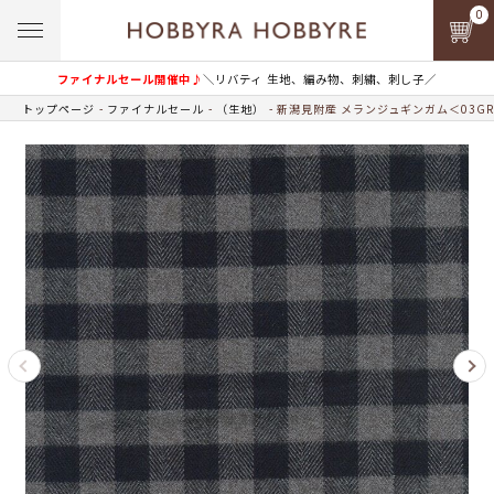
0
ファイナルセール開催中♪
＼リバティ 生地、編み物、刺繍、刺し子／
トップページ
ファイナルセール
（生地）
新潟見附産 メランジュギンガム＜03G