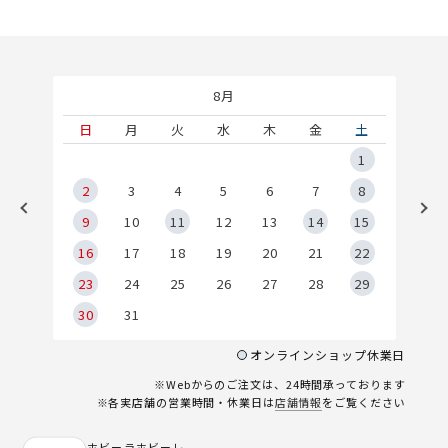
8月
土
日
月
火
水
木
金
土
5
1
2
2
3
4
5
6
7
8
9
9
10
11
12
13
14
15
6
16
17
18
19
20
21
22
23
24
25
26
27
28
29
30
31
オンラインショップ休業日
※Webからのご注文は、24時間承っております
※各実店舗の営業時間・休業日は
店舗情報
をご覧ください
ホビーラホビーレ