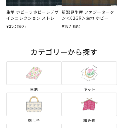
生地 ホビーラホビーレデザ
新潟見附産 ファジータータ
インコレクション ストレッ
ン＜02GR＞生地 ホビーラ
チ起毛 ラメチェック＜1N＞
ホビーレデザインコレクシ
¥253
¥187
(税込)
(税込)
ョン
カテゴリーから探す
生地
キット
刺し子
編み物