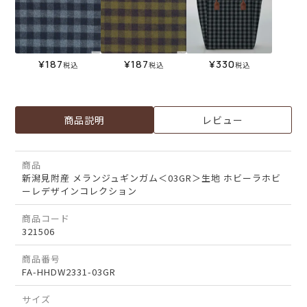
¥
187
¥
187
¥
330
税込
税込
税込
商品説明
レビュー
商品
新潟見附産 メランジュギンガム＜03GR＞生地 ホビーラホビ
ーレデザインコレクション
商品コード
321506
商品番号
FA-HHDW2331-03GR
サイズ