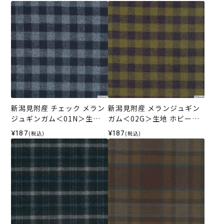
新潟見附産 チェック メラン
新潟見附産 メランジュギン
ジュギンガム＜01N＞生地
ガム＜02G＞生地 ホビーラ
ホビーラホビーレデザイン
ホビーレデザインコレクシ
¥187
¥187
(税込)
(税込)
コレクション
ョン