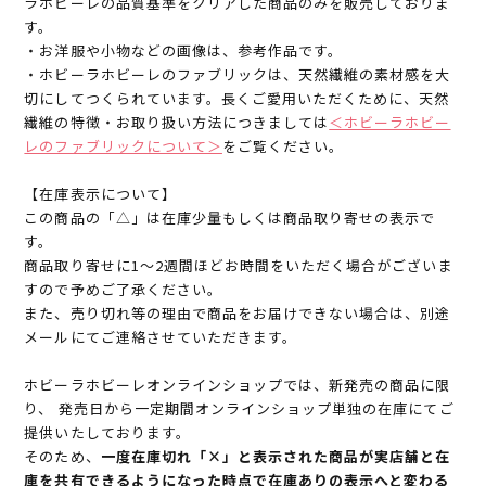
ラホビーレの品質基準をクリアした商品のみを販売しておりま
す。
・お洋服や小物などの画像は、参考作品です。
・ホビーラホビーレのファブリックは、天然繊維の素材感を大
切にしてつくられています。長くご愛用いただくために、天然
繊維の特徴・お取り扱い方法につきましては
＜ホビーラホビー
レのファブリックについて＞
をご覧ください。
【在庫表示について】
この商品の「△」は在庫少量もしくは商品取り寄せの表示で
す。
商品取り寄せに1～2週間ほどお時間をいただく場合がございま
すので予めご了承ください。
また、売り切れ等の理由で商品をお届けできない場合は、別途
メールにてご連絡させていただきます。
ホビーラホビーレオンラインショップでは、新発売の商品に限
り、 発売日から一定期間オンラインショップ単独の在庫にてご
提供いたしております。
そのため、
一度在庫切れ「×」と表示された商品が実店舗と在
庫を共有できるようになった時点で在庫ありの表示へと変わる