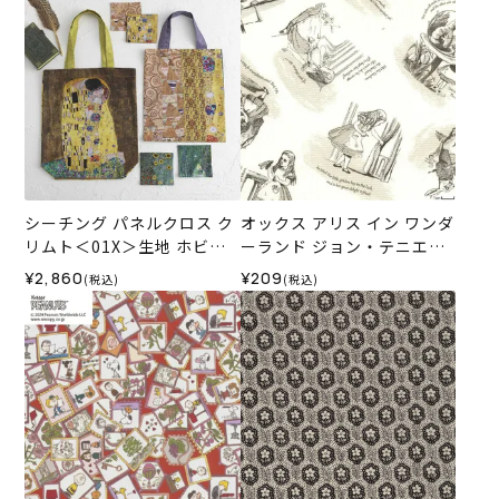
シーチング パネルクロス ク
オックス アリス イン ワンダ
リムト＜01X＞生地 ホビー
ーランド ジョン・テニエル
ラホビーレデザインコレク
の世界＜01BE＞生地 ホビー
¥2,860
¥209
(税込)
(税込)
ション
ラホビーレデザインコレク
ション