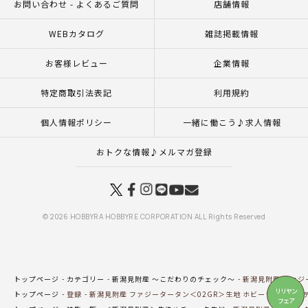
お問い合わせ - よくあるご質問
店舗情報
WEBカタログ
雑誌掲載情報
お客様レビュー
企業情報
特定商取引法表記
利用規約
個人情報ポリシー
一緒に働こう♪求人情報
おトクな情報♪メルマガ登録
© 2026 HOBBYRA HOBBYRE CORPORATION ALL Rights Reserved
トップページ
カテゴリー
新潟見附産 ～こだわりのチェック～
新潟見附産 ファジ
リリヤン
トップページ
登録
新潟見附産 ファジータータン＜02GR＞生地 ホビーラホビーレ
フェア