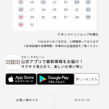
9
9
10
11
12
13
14
15
6
16
17
18
19
20
21
22
23
24
25
26
27
28
29
30
31
オンラインショップ休業日
※Webからのご注文は、24時間承っております
※各実店舗の営業時間・休業日は
店舗情報
をご覧ください
ホビーラホビーレ
公式アプリで最新情報をお届け！
サクサク見られて、楽しいお買い物♪
詳しくはこちら
お買い物ガイド
マイページ