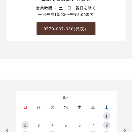
営業時間 ： 土・日・祝日を除く
平日午前10:00～午後5:00まで
0570-037-030(代表）
8月
土
日
月
火
水
木
金
土
5
1
2
2
3
4
5
6
7
8