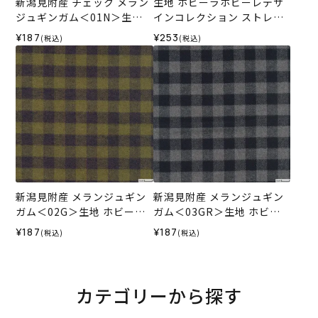
新潟見附産 チェック メラン
生地 ホビーラホビーレデザ
ジュギンガム＜01N＞生地
インコレクション ストレッ
ホビーラホビーレデザイン
チ起毛 ラメチェック＜1N＞
¥187
¥253
(税込)
(税込)
コレクション
新潟見附産 メランジュギン
新潟見附産 メランジュギン
ガム＜02G＞生地 ホビーラ
ガム＜03GR＞生地 ホビー
ホビーレデザインコレクシ
ラホビーレデザインコレク
¥187
¥187
(税込)
(税込)
ョン
ション
カテゴリーから探す