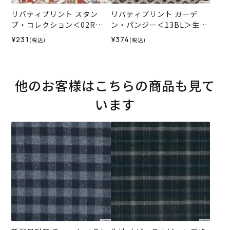
リバティプリント スタン
リバティプリント ガーデ
プ・コレクション＜02R＞
ン・パンジー＜13BL＞生地
生地 （ホビーラホビーレオ
（ホビーラホビーレオリジ
¥231
¥374
(税込)
(税込)
リジナルカラー）2024SS
ナル）2026AW
他のお客様はこちらの商品も見て
います