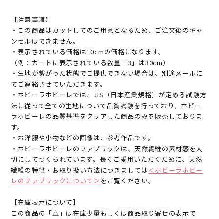
【注意事項】
・この商品はカットしてのご用意となるため、ご注文後のキャ
ンセルはできません。
・表示されている価格は10cmの価格になります。
（例：カートに表示されている数量「3」は30cm）
・生地が繋がった状態でご提供できない場合は、別途メールに
てご連絡させていただきます。
・ホビーラホビーレでは、JIS（日本産業規格）が定める試験方
法に従って全ての生地について品質試験を行っており、ホビー
ラホビーレの品質基準をクリアした商品のみを販売しておりま
す。
・お洋服や小物などの画像は、参考作品です。
・ホビーラホビーレのファブリックは、天然繊維の素材感を大
切にしてつくられています。長くご愛用いただくために、天然
繊維の特徴・お取り扱い方法につきましては
＜ホビーラホビー
レのファブリックについて＞
をご覧ください。
【在庫表示について】
この商品の「△」は在庫少量もしくは商品取り寄せの表示で