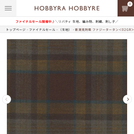
0
ファイナルセール開催中♪
＼リバティ 生地、編み物、刺繍、刺し子／
トップページ
ファイナルセール
（生地）
新潟見附産 ファジータータン＜02GR