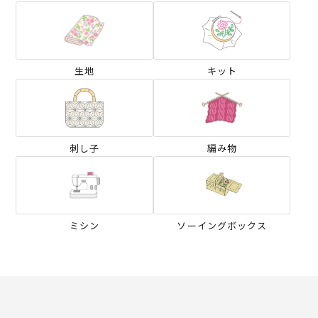
生地
キット
刺し子
編み物
ミシン
ソーイングボックス