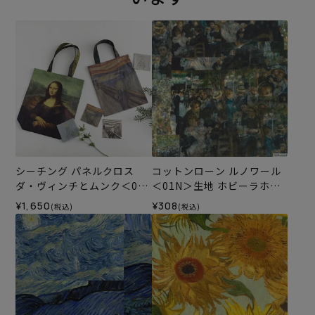
シーチング パネルクロス
コットンローン ルノワール
ダ・ヴィンチとムンク＜01X
＜01N＞生地 ホビーラホビ
＞生地 ホビーラホビーレデ
ーレデザインコレクション
¥1,650
¥308
(税込)
(税込)
ザインコレクション