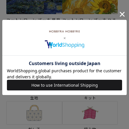
コットンローン ゴッホ 星月
コットンローン ゴッホ ひま
夜＜01N＞生地 ホビーラホ
わり＜02IV＞生地 ホビーラ
ビーレデザインコレクショ
ホビーレデザインコレクシ
¥308
¥308
(税込)
(税込)
ン
ョン
カテゴリーから探す
生地
キット