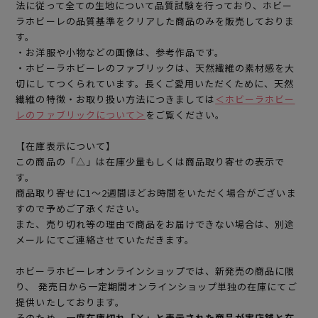
法に従って全ての生地について品質試験を行っており、ホビー
ラホビーレの品質基準をクリアした商品のみを販売しておりま
す。
・お洋服や小物などの画像は、参考作品です。
・ホビーラホビーレのファブリックは、天然繊維の素材感を大
切にしてつくられています。長くご愛用いただくために、天然
繊維の特徴・お取り扱い方法につきましては
＜ホビーラホビー
レのファブリックについて＞
をご覧ください。
【在庫表示について】
この商品の「△」は在庫少量もしくは商品取り寄せの表示で
す。
商品取り寄せに1～2週間ほどお時間をいただく場合がございま
すので予めご了承ください。
また、売り切れ等の理由で商品をお届けできない場合は、別途
メールにてご連絡させていただきます。
ホビーラホビーレオンラインショップでは、新発売の商品に限
り、 発売日から一定期間オンラインショップ単独の在庫にてご
提供いたしております。
そのため、
一度在庫切れ「×」と表示された商品が実店舗と在