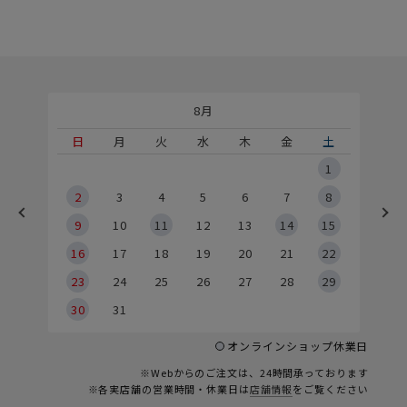
8月
土
日
月
火
水
木
金
土
5
1
2
2
3
4
5
6
7
8
9
9
10
11
12
13
14
15
6
16
17
18
19
20
21
22
23
24
25
26
27
28
29
30
31
オンラインショップ休業日
※Webからのご注文は、24時間承っております
※各実店舗の営業時間・休業日は
店舗情報
をご覧ください