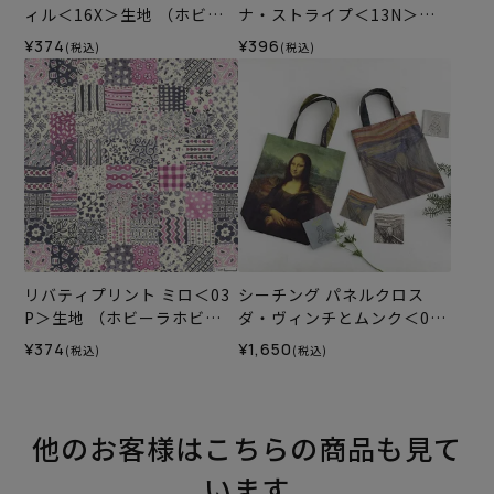
ィル＜16X＞生地 （ホビー
ナ・ストライプ＜13N＞生
ラホビーレオリジナル）202
地 （ホビーラホビーレオリ
¥374
¥396
(税込)
(税込)
6SS
ジナル）2026SS
リバティプリント ミロ＜03
シーチング パネルクロス
P＞生地 （ホビーラホビー
ダ・ヴィンチとムンク＜01X
レオリジナル）2026SS
＞生地 ホビーラホビーレデ
¥374
¥1,650
(税込)
(税込)
ザインコレクション
他のお客様はこちらの商品も見て
います