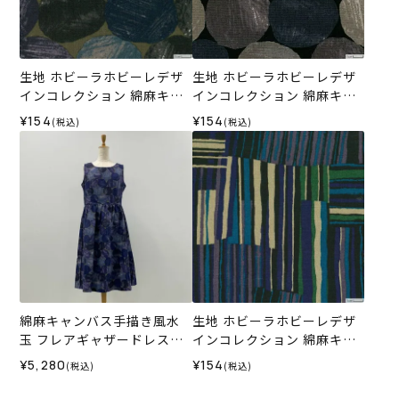
生地 ホビーラホビーレデザ
生地 ホビーラホビーレデザ
インコレクション 綿麻キャ
インコレクション 綿麻キャ
ンバス 手描き風水玉＜2GR
ンバス 手描き風水玉＜3GR
¥154
¥154
(税込)
(税込)
＞
＞
綿麻キャンバス手描き風水
生地 ホビーラホビーレデザ
玉 フレアギャザードレス＜L
インコレクション 綿麻キャ
サイズ＞37B
ンバス パッチワークストラ
¥5,280
¥154
(税込)
(税込)
イプ＜2B＞