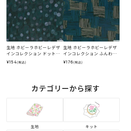
生地 ホビーラホビーレデザ
生地 ホビーラホビーレデザ
インコレクション ドットボ
インコレクション ふんわり
ーダー＜7G＞
コットン バスケット＜2N＞
¥154
¥176
(税込)
(税込)
カテゴリーから探す
生地
キット