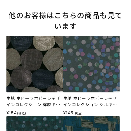
他のお客様はこちらの商品も見て
います
生地 ホビーラホビーレデザ
生地 ホビーラホビーレデザ
インコレクション 綿麻キャ
インコレクション シルキー
ンバス 手描き風水玉＜3GR
ローン カラフルドットボー
¥154
¥143
(税込)
(税込)
＞
ダー＜3GR＞