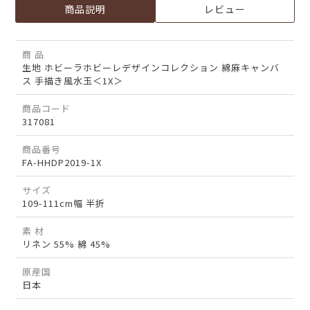
商品説明
レビュー
商 品
生地 ホビーラホビーレデザインコレクション 綿麻キャンバ
ス 手描き風水玉＜1X＞
商品コード
317081
商品番号
FA-HHDP2019-1X
サイズ
109-111cm幅 半折
素 材
リネン 55% 綿 45%
原産国
日本