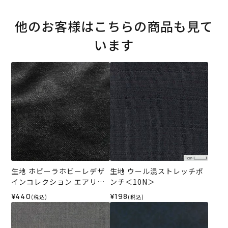
他のお客様はこちらの商品も見て
います
生地 ホビーラホビーレデザ
生地 ウール混ストレッチポ
インコレクション エアリー
ンチ＜10N＞
ウールジャカード＜2GR＞
¥440
¥198
(税込)
(税込)