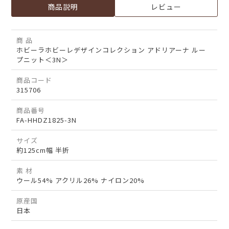
商品説明
レビュー
商 品
ホビーラホビーレデザインコレクション アドリアーナ ルー
プニット＜3N＞
商品コード
315706
商品番号
FA-HHDZ1825-3N
サイズ
約125cm幅 半折
素 材
ウール54% アクリル26% ナイロン20%
原産国
日本