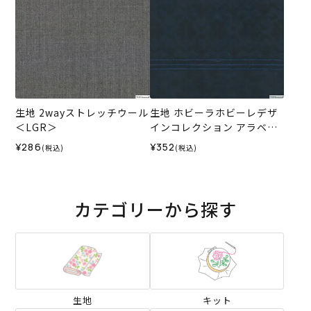
生地 2wayストレッチウール
生地 ホビーラホビーレデザ
＜LGR＞
インコレクション アラベス
クジャカード＜1N＞
¥286
¥352
(税込)
(税込)
カテゴリーから探す
生地
キット