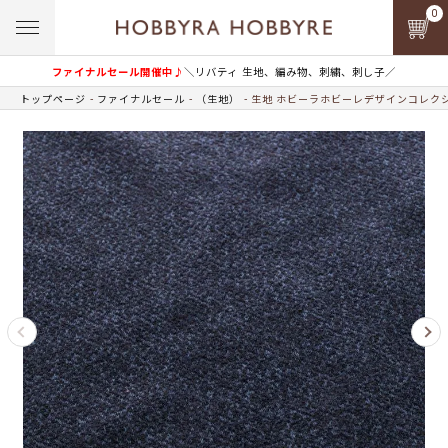
0
ファイナルセール開催中♪
＼リバティ 生地、編み物、刺繍、刺し子／
トップページ
ファイナルセール
（生地）
生地 ホビーラホビーレデザインコレクシ