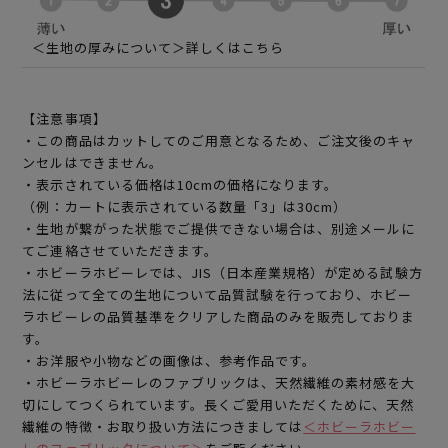
＜生地の厚みについて＞詳しくはこちら
【注意事項】
・この商品はカットしてのご用意となるため、ご注文後のキャ
ンセルはできません。
・表示されている価格は10cmの価格になります。
（例：カートに表示されている数量「3」は30cm）
・生地が繋がった状態でご提供できない場合は、別途メールに
てご連絡させていただきます。
・ホビーラホビーレでは、JIS（日本産業規格）が定める試験方
法に従って全ての生地について品質試験を行っており、ホビー
ラホビーレの品質基準をクリアした商品のみを販売しておりま
す。
・お洋服や小物などの画像は、参考作品です。
・ホビーラホビーレのファブリックは、天然繊維の素材感を大
切にしてつくられています。長くご愛用いただくために、天然
繊維の特徴・お取り扱い方法につきましては
＜ホビーラホビー