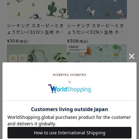
シーチング スヌーピーとき
シーチング スヌーピーとき
ょうだい＜01IV＞生地 ホビ
ょうだい＜02N＞生地 ホビ
ーラホビーレデザインコレ
ーラホビーレデザインコレ
¥308
¥308
(税込)
(税込)
クション
クション
シーチング パネルクロス
シーチング スヌーピー＆フ
ピーターラビット（TM）＆
レンズ＜02B＞生地 ホビー
フラワー＜01X＞生地 ホビ
ラホビーレデザインコレク
¥3,080
¥308
(税込)
(税込)
ーラホビーレデザインコレ
ション
クション