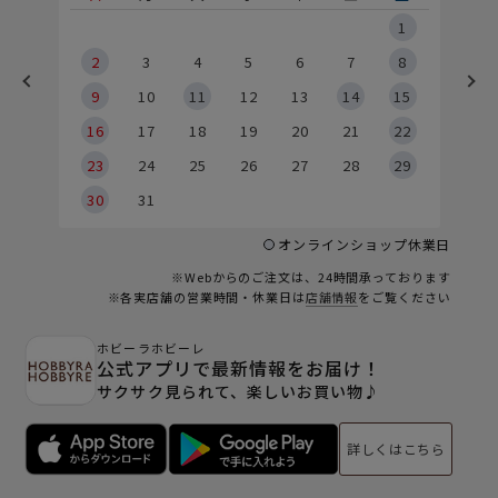
5
1
2
2
3
4
5
6
7
8
9
9
10
11
12
13
14
15
6
16
17
18
19
20
21
22
23
24
25
26
27
28
29
30
31
オンラインショップ休業日
※Webからのご注文は、24時間承っております
※各実店舗の営業時間・休業日は
店舗情報
をご覧ください
ホビーラホビーレ
公式アプリで最新情報をお届け！
サクサク見られて、楽しいお買い物♪
詳しくはこちら