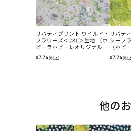
リバティプリント ワイルド・
リバティ
フラワーズ＜28L＞生地 （ホ
シーフラ
ビーラホビーレオリジナル）
（ホビ
2026SS
ル）202
¥374
¥374
(税込)
(税込
他の