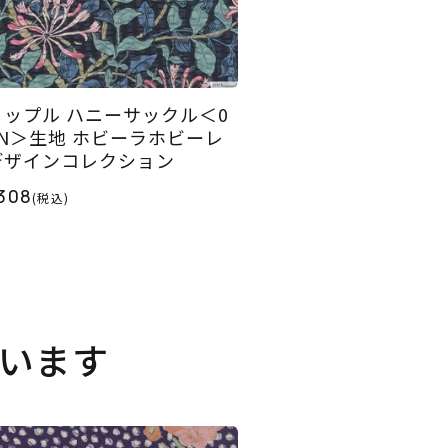
リップル ハニーサックル＜0
1N＞生地 ホビーラホビーレ
デザインコレクション
308
(税込)
います