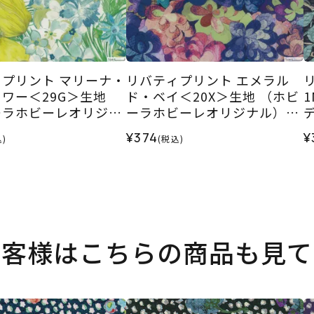
プリント マリーナ・
リバティプリント エメラル
ワー＜29G＞生地
ド・ベイ＜20X＞生地 （ホビ
ーラホビーレオリジナ
ーラホビーレオリジナル）20
6SS
26SS
¥374
¥
)
(税込)
お客様はこちらの商品も見て