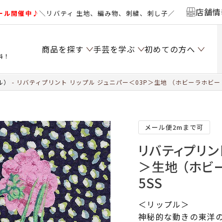
店舗情
ール開催中♪
＼リバティ 生地、編み物、刺繍、刺し子／
商品を探す
手芸を学ぶ
初めての方へ
料！
ル）
リバティプリント リップル ジュニパー＜03P＞生地 （ホビーラホビーレ
メール便2mまで可
リバティプリン
＞生地 （ホビ
5SS
＜リップル＞
神秘的な動きの東洋