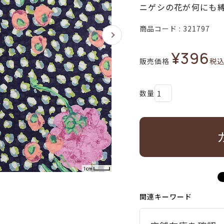
ニゲシの花が何にも
商品コード
321797
¥
396
販売価格
税
関連キーワード