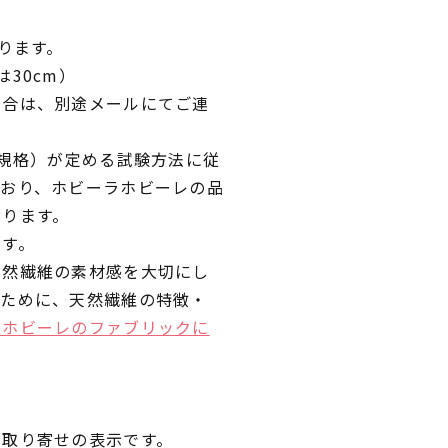
ります。
30cm）
場合は、別途メールにてご連
業規格）が定める試験方法に従
ており、ホビーラホビーレの品
おります。
です。
天然繊維の素材感を大切にし
くために、天然繊維の特徴・
ラホビーレのファブリックに
品取り寄せの表示です。