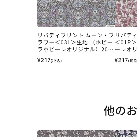
リバティプリント ムーン・フ
リバティ
ラワー＜03L＞生地 （ホビー
＜01P
ラホビーレオリジナル）2024
ーレオリ
SS
¥217
¥217
(税込)
(税込
他の