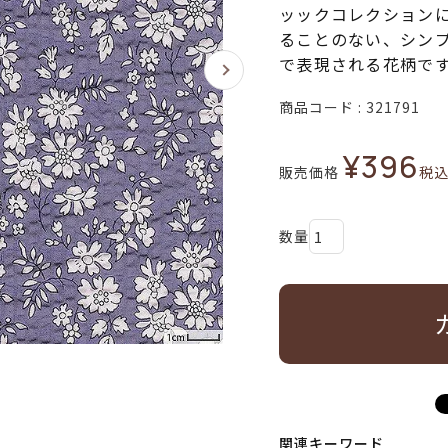
ッックコレクション
ることのない、シン
で表現される花柄で
商品コード
321791
¥
396
販売価格
税
関連キーワード