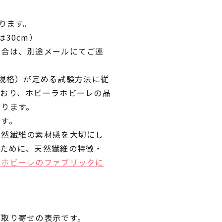
ります。
30cm）
場合は、別途メールにてご連
業規格）が定める試験方法に従
ており、ホビーラホビーレの品
おります。
です。
天然繊維の素材感を大切にし
くために、天然繊維の特徴・
ラホビーレのファブリックに
品取り寄せの表示です。