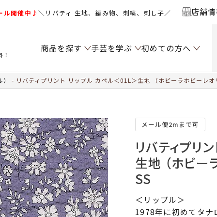
店舗情
ール開催中♪
＼リバティ 生地、編み物、刺繍、刺し子／
商品を探す
手芸を学ぶ
初めての方へ
料！
ル）
リバティプリント リップル カペル＜01L＞生地 （ホビーラホビーレオリ
メール便2mまで可
リバティプリン
生地 （ホビー
SS
＜リップル＞
1978年に初めてタ