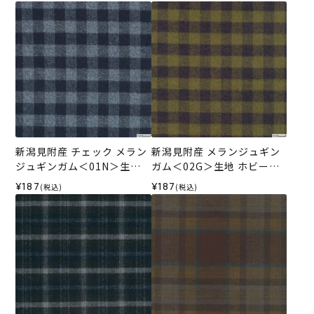
新潟見附産 チェック メラン
新潟見附産 メランジュギン
ジュギンガム＜01N＞生地
ガム＜02G＞生地 ホビーラ
ホビーラホビーレデザイン
ホビーレデザインコレクシ
¥187
¥187
(税込)
(税込)
コレクション
ョン