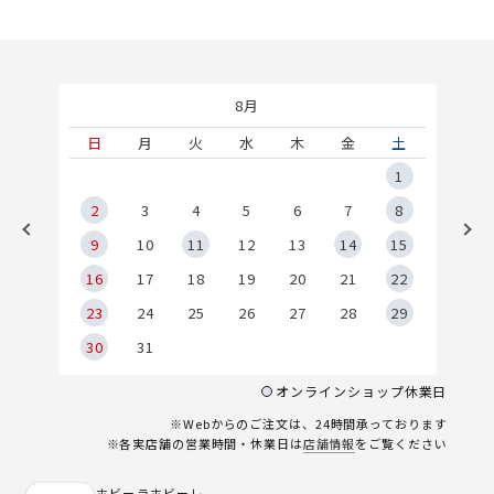
8月
土
日
月
火
水
木
金
土
5
1
2
2
3
4
5
6
7
8
9
9
10
11
12
13
14
15
6
16
17
18
19
20
21
22
23
24
25
26
27
28
29
30
31
オンラインショップ休業日
※Webからのご注文は、24時間承っております
※各実店舗の営業時間・休業日は
店舗情報
をご覧ください
ホビーラホビーレ