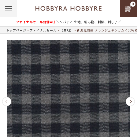
0
ファイナルセール開催中♪
＼リバティ 生地、編み物、刺繍、刺し子／
トップページ
ファイナルセール
（生地）
新潟見附産 メランジュギンガム＜03G