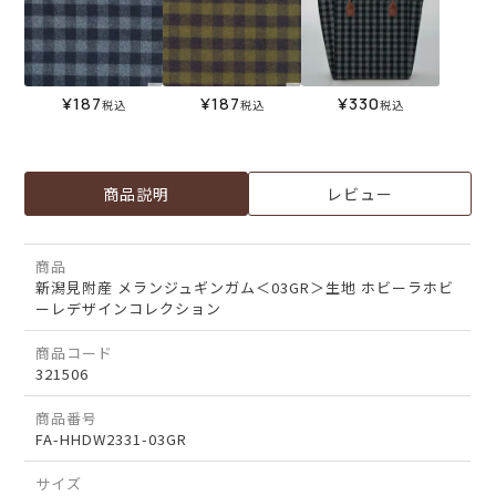
¥
187
¥
187
¥
330
税込
税込
税込
商品説明
レビュー
商品
新潟見附産 メランジュギンガム＜03GR＞生地 ホビーラホビ
ーレデザインコレクション
商品コード
321506
商品番号
FA-HHDW2331-03GR
サイズ