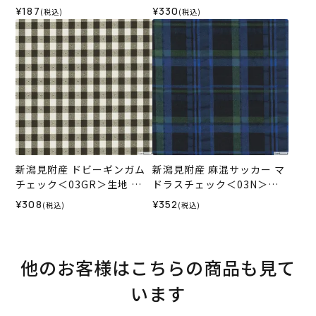
ホビーラホビーレデザイン
¥187
¥330
(税込)
(税込)
コレクション
新潟見附産 ドビーギンガム
新潟見附産 麻混サッカー マ
チェック＜03GR＞生地 ホ
ドラスチェック＜03N＞生
ビーラホビーレデザインコ
地 ホビーラホビーレデザイ
¥308
¥352
(税込)
(税込)
レクション
ンコレクション
他のお客様はこちらの商品も見て
います