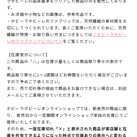
ラホビーレの品質基準をクリアした商品のみを販売しておりま
す。
・お洋服や小物などの画像は、参考作品です。
・ホビーラホビーレのファブリックは、天然繊維の素材感を大
切にしてつくられています。長くご愛用いただくために、天然
繊維の特徴・お取り扱い方法につきましては
＜ホビーラホビー
レのファブリックについて＞
をご覧ください。
【在庫表示について】
この商品の「△」は在庫少量もしくは商品取り寄せの表示で
す。
商品取り寄せに1～2週間ほどお時間をいただく場合がございま
すので予めご了承ください。
また、売り切れ等の理由で商品をお届けできない場合は、別途
メールにてご連絡させていただきます。
ホビーラホビーレオンラインショップでは、新発売の商品に限
り、 発売日から一定期間オンラインショップ単独の在庫にてご
提供いたしております。
そのため、
一度在庫切れ「×」と表示された商品が実店舗と在
庫を共有できるようになった時点で在庫ありの表示へと変わる