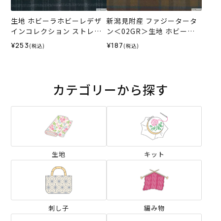
生地 ホビーラホビーレデザ
新潟見附産 ファジータータ
インコレクション ストレッ
ン＜02GR＞生地 ホビーラ
チ起毛 ラメチェック＜1N＞
ホビーレデザインコレクシ
¥253
¥187
(税込)
(税込)
ョン
カテゴリーから探す
生地
キット
刺し子
編み物