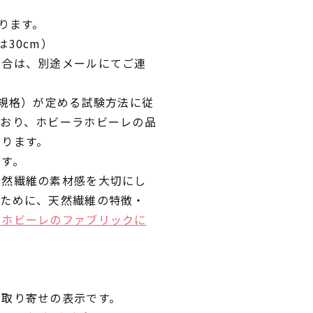
ります。
30cm）
場合は、別途メールにてご連
業規格）が定める試験方法に従
ており、ホビーラホビーレの品
おります。
です。
天然繊維の素材感を大切にし
くために、天然繊維の特徴・
ラホビーレのファブリックに
品取り寄せの表示です。