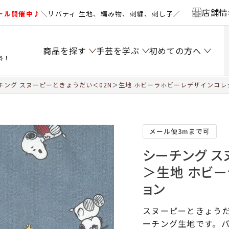
店舗情
ール開催中♪
＼リバティ 生地、編み物、刺繍、刺し子／
商品を探す
手芸を学ぶ
初めての方へ
料！
チング スヌーピーときょうだい＜02N＞生地 ホビーラホビーレデザインコレ
メール便3mまで可
シーチング ス
＞生地 ホビ
ョン
スヌーピーときょう
ーチング生地です。