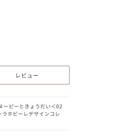
レビュー
ヌーピーときょうだい＜02
ビーラホビーレデザインコレ