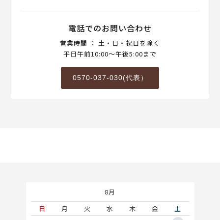
電話でのお問い合わせ
営業時間 ： 土・日・祝日を除く
平日午前10:00～午後5:00まで
0570-037-030(代表）
8月
土
日
月
火
水
木
金
土