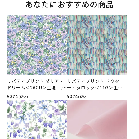
あなたにおすすめの商品
リバティプリント ダリア・
リバティプリント ドクタ
ドリーム＜26CU＞生地 （リ
ー・タロック＜11G＞生地
バティ・ファブリックス）2
（ホビーラホビーレオリジ
¥374
¥374
(税込)
(税込)
026SS
ナル）2026AW