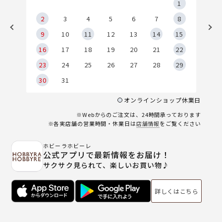
5
1
2
2
3
4
5
6
7
8
9
9
10
11
12
13
14
15
6
16
17
18
19
20
21
22
23
24
25
26
27
28
29
30
31
オンラインショップ休業日
※Webからのご注文は、24時間承っております
※各実店舗の営業時間・休業日は
店舗情報
をご覧ください
ホビーラホビーレ
公式アプリで最新情報をお届け！
サクサク見られて、楽しいお買い物♪
詳しくはこちら