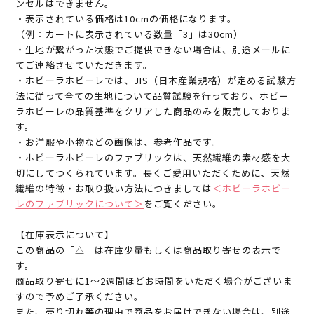
ンセルはできません。
・表示されている価格は10cmの価格になります。
（例：カートに表示されている数量「3」は30cm）
・生地が繋がった状態でご提供できない場合は、別途メールに
てご連絡させていただきます。
・ホビーラホビーレでは、JIS（日本産業規格）が定める試験方
法に従って全ての生地について品質試験を行っており、ホビー
ラホビーレの品質基準をクリアした商品のみを販売しておりま
す。
・お洋服や小物などの画像は、参考作品です。
・ホビーラホビーレのファブリックは、天然繊維の素材感を大
切にしてつくられています。長くご愛用いただくために、天然
繊維の特徴・お取り扱い方法につきましては
＜ホビーラホビー
レのファブリックについて＞
をご覧ください。
【在庫表示について】
この商品の「△」は在庫少量もしくは商品取り寄せの表示で
す。
商品取り寄せに1～2週間ほどお時間をいただく場合がございま
すので予めご了承ください。
また、売り切れ等の理由で商品をお届けできない場合は、別途