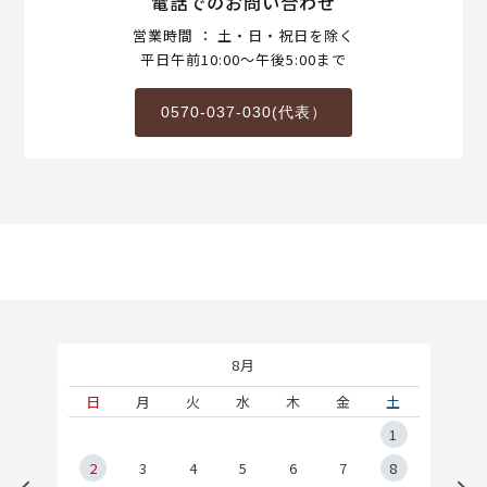
電話でのお問い合わせ
営業時間 ： 土・日・祝日を除く
平日午前10:00～午後5:00まで
0570-037-030(代表）
8月
土
日
月
火
水
木
金
土
5
1
2
2
3
4
5
6
7
8