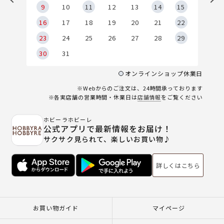
9
9
10
11
12
13
14
15
6
16
17
18
19
20
21
22
23
24
25
26
27
28
29
30
31
オンラインショップ休業日
※Webからのご注文は、24時間承っております
※各実店舗の営業時間・休業日は
店舗情報
をご覧ください
ホビーラホビーレ
公式アプリで最新情報をお届け！
サクサク見られて、楽しいお買い物♪
詳しくはこちら
お買い物ガイド
マイページ