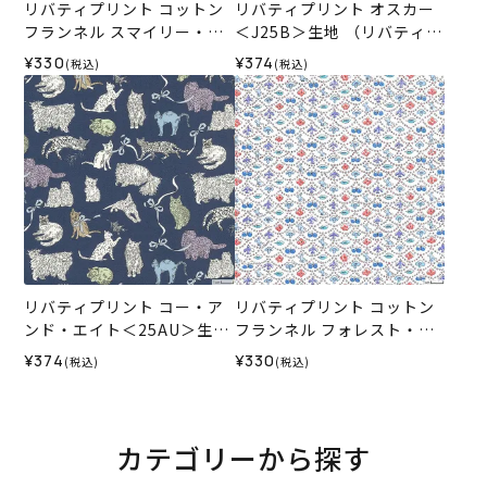
リバティプリント コットン
リバティプリント オスカー
フランネル スマイリー・キ
＜J25B＞生地 （リバティ・
ャッツ＜J25A＞生地 （リバ
ファブリックス）2025AW
¥330
¥374
(税込)
(税込)
ティ・ファブリックス）202
5AW
リバティプリント コー・ア
リバティプリント コットン
ンド・エイト＜25AU＞生地
フランネル フォレスト・ウ
（リバティ・ファブリック
ェーブ＜J25S＞生地 （リバ
¥374
¥330
(税込)
(税込)
ス）2025AW
ティ・ファブリックス）202
5AW
カテゴリーから探す