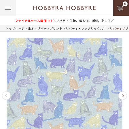
0
ファイナルセール開催中♪
＼リバティ 生地、編み物、刺繍、刺し子／
トップページ
生地
リバティプリント（リバティ・ファブリックス）
リバティプリン