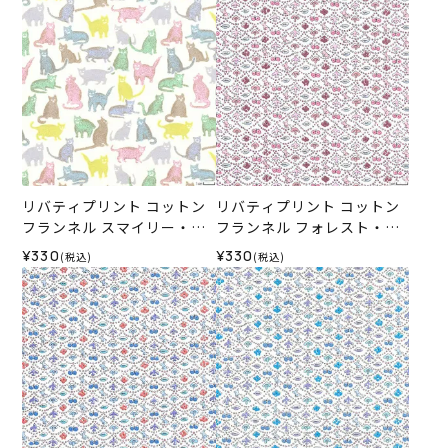
リバティプリント コットン
リバティプリント コットン
フランネル スマイリー・キ
フランネル フォレスト・ウ
ャッツ＜J25A＞生地 （リバ
ェーブ＜J25T＞生地 （リバ
¥330
¥330
(税込)
(税込)
ティ・ファブリックス）202
ティ・ファブリックス）202
5AW
5AW