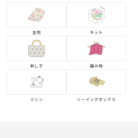
生地
キット
刺し子
編み物
ミシン
ソーイングボックス