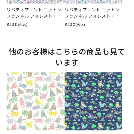
リバティプリント コットン
リバティプリント コットン
フランネル フォレスト・ウ
フランネル フォレスト・ウ
ェーブ＜J25S＞生地 （リバ
ェーブ＜J25U＞生地 （リバ
¥330
¥330
(税込)
(税込)
ティ・ファブリックス）202
ティ・ファブリックス）202
5AW
5AW
他のお客様はこちらの商品も見て
います