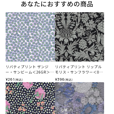
あなたにおすすめの商品
リバティプリント ザンジ
リバティプリント リップル
ー・サンビーム＜26GR＞生
モリス・サンフラワー＜09
地 （ホビーラホビーレオリ
BL＞生地 （ホビーラホビー
¥261
¥396
(税込)
(税込)
ジナル）2025SS
レオリジナル）2026SS