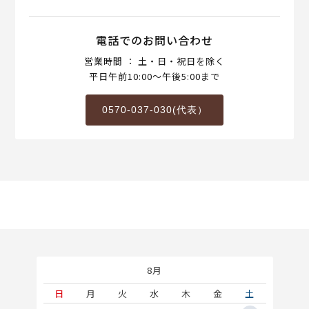
電話でのお問い合わせ
営業時間 ： 土・日・祝日を除く
平日午前10:00～午後5:00まで
0570-037-030(代表）
8月
土
日
月
火
水
木
金
土