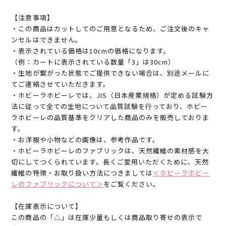
【注意事項】
・この商品はカットしてのご用意となるため、ご注文後のキャ
ンセルはできません。
・表示されている価格は10cmの価格になります。
（例：カートに表示されている数量「3」は30cm）
・生地が繋がった状態でご提供できない場合は、別途メールに
てご連絡させていただきます。
・ホビーラホビーレでは、JIS（日本産業規格）が定める試験方
法に従って全ての生地について品質試験を行っており、ホビー
ラホビーレの品質基準をクリアした商品のみを販売しておりま
す。
・お洋服や小物などの画像は、参考作品です。
・ホビーラホビーレのファブリックは、天然繊維の素材感を大
切にしてつくられています。長くご愛用いただくために、天然
繊維の特徴・お取り扱い方法につきましては
＜ホビーラホビー
レのファブリックについて＞
をご覧ください。
【在庫表示について】
この商品の「△」は在庫少量もしくは商品取り寄せの表示で