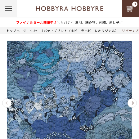
0
ファイナルセール開催中♪
＼リバティ 生地、編み物、刺繍、刺し子／
トップページ
生地
リバティプリント（ホビーラホビーレオリジナル）
リバティプ