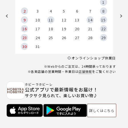
5
1
2
2
3
4
5
6
7
8
9
9
10
11
12
13
14
15
6
16
17
18
19
20
21
22
23
24
25
26
27
28
29
30
31
オンラインショップ休業日
※Webからのご注文は、24時間承っております
※各実店舗の営業時間・休業日は
店舗情報
をご覧ください
ホビーラホビーレ
公式アプリで最新情報をお届け！
サクサク見られて、楽しいお買い物♪
詳しくはこちら