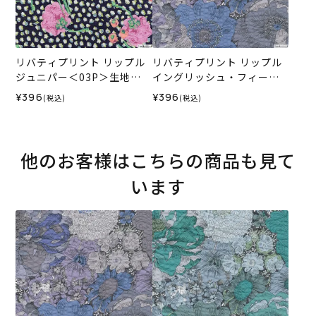
リバティプリント リップル
リバティプリント リップル
ジュニパー＜03P＞生地
イングリッシュ・フィール
（ホビーラホビーレオリジ
ド＜02L＞生地 （ホビーラ
¥396
¥396
(税込)
(税込)
ナル）2025SS
ホビーレオリジナル）2026
SS
他のお客様はこちらの商品も見て
います