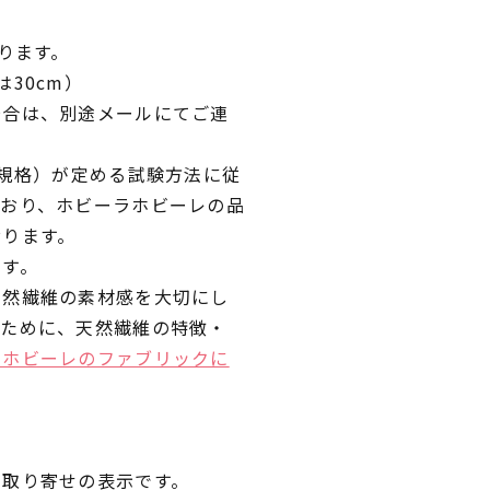
ります。
30cm）
場合は、別途メールにてご連
業規格）が定める試験方法に従
ており、ホビーラホビーレの品
おります。
です。
天然繊維の素材感を大切にし
くために、天然繊維の特徴・
ラホビーレのファブリックに
品取り寄せの表示です。