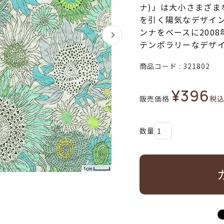
ナ)」は大小さまざ
を引く陽気なデザイ
ンナをベースに200
テンポラリーなデザ
商品コード
321802
¥
396
販売価格
税