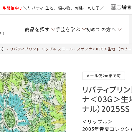
店舗情
ール開催中♪
＼リバティ 生地、編み物、刺繍、刺し子／
商品を探す
手芸を学ぶ
初めての方へ
料！
ル）
リバティプリント リップル スモール・スザンナ＜03G＞生地 （ホビー
メール便2mまで可
リバティプリン
ナ＜03G＞生
ナル）2025SS
＜リップル＞
2005年春夏コレクシ