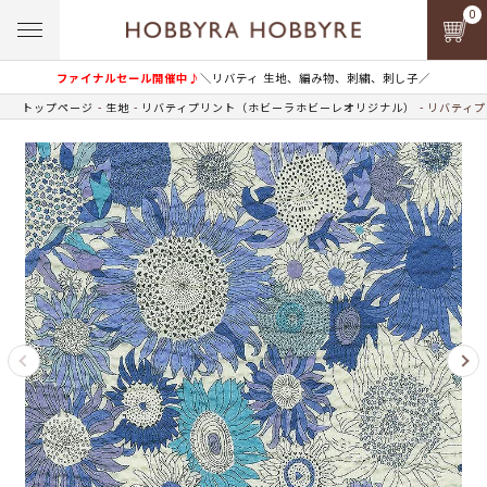
0
ファイナルセール開催中♪
＼リバティ 生地、編み物、刺繍、刺し子／
トップページ
生地
リバティプリント（ホビーラホビーレオリジナル）
リバティプ