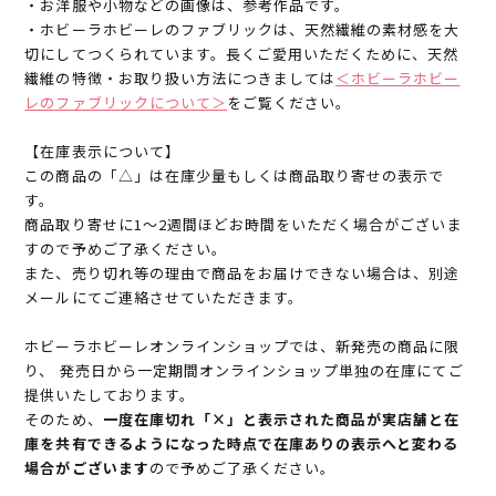
・お洋服や小物などの画像は、参考作品です。
・ホビーラホビーレのファブリックは、天然繊維の素材感を大
切にしてつくられています。長くご愛用いただくために、天然
繊維の特徴・お取り扱い方法につきましては
＜ホビーラホビー
レのファブリックについて＞
をご覧ください。
【在庫表示について】
この商品の「△」は在庫少量もしくは商品取り寄せの表示で
す。
商品取り寄せに1～2週間ほどお時間をいただく場合がございま
すので予めご了承ください。
また、売り切れ等の理由で商品をお届けできない場合は、別途
メールにてご連絡させていただきます。
ホビーラホビーレオンラインショップでは、新発売の商品に限
り、 発売日から一定期間オンラインショップ単独の在庫にてご
提供いたしております。
そのため、
一度在庫切れ「×」と表示された商品が実店舗と在
庫を共有できるようになった時点で在庫ありの表示へと変わる
場合がございます
ので予めご了承ください。