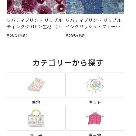
リバティプリント リップル
リバティプリント リップル
ティンク＜01P＞生地 （ホ
イングリッシュ・フィール
ビーラホビーレオリジナ
ド＜03B＞生地 （ホビーラ
¥385
¥396
(税込)
(税込)
ル）2024SS
ホビーレオリジナル）2026
SS
カテゴリーから探す
生地
キット
刺し子
編み物