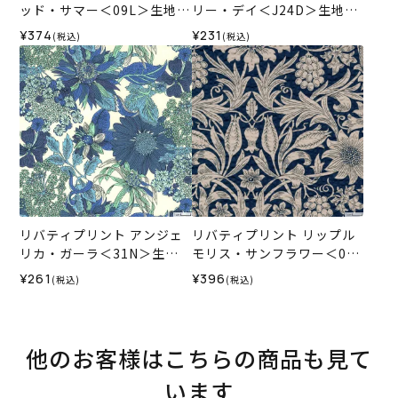
ッド・サマー＜09L＞生地
リー・デイ＜J24D＞生地
（ホビーラホビーレオリジ
（リバティ・ファブリック
¥374
¥231
(税込)
(税込)
ナル）2026SS
ス）2024AW
リバティプリント アンジェ
リバティプリント リップル
リカ・ガーラ＜31N＞生地
モリス・サンフラワー＜07
（ホビーラホビーレオリジ
N＞生地 （ホビーラホビー
¥261
¥396
(税込)
(税込)
ナル）2025SS
レオリジナル）2026SS
他のお客様はこちらの商品も見て
います