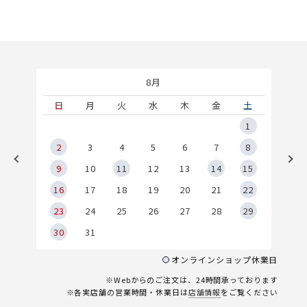
8月
土
日
月
火
水
木
金
土
5
1
2
2
3
4
5
6
7
8
9
9
10
11
12
13
14
15
6
16
17
18
19
20
21
22
23
24
25
26
27
28
29
30
31
オンラインショップ休業日
※Webからのご注文は、24時間承っております
※各実店舗の営業時間・休業日は
店舗情報
をご覧ください