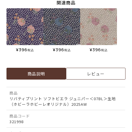
関連商品
¥
396
¥
396
¥
396
税込
税込
税込
商品説明
レビュー
商品
リバティプリント ソフトビエラ ジュニパー＜07BL＞生地
（ホビーラホビーレオリジナル）2025AW
商品コード
321998