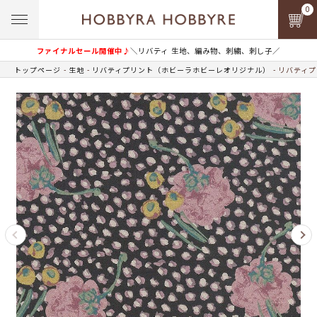
0
ファイナルセール開催中♪
＼リバティ 生地、編み物、刺繍、刺し子／
トップページ
生地
リバティプリント（ホビーラホビーレオリジナル）
リバティプ