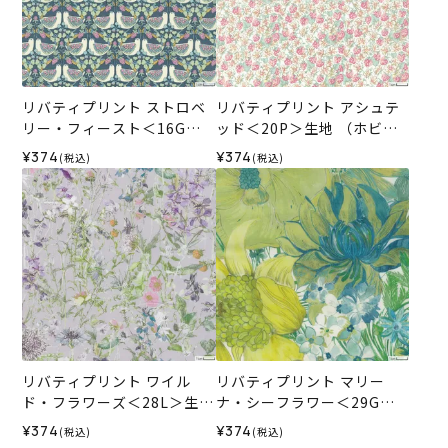
リバティプリント ストロベ
リバティプリント アシュテ
リー・フィースト＜16G＞
ッド＜20P＞生地 （ホビー
生地 （ホビーラホビーレオ
ラホビーレオリジナル）202
¥374
¥374
(税込)
(税込)
リジナル）2026SS
6SS
リバティプリント ワイル
リバティプリント マリー
ド・フラワーズ＜28L＞生地
ナ・シーフラワー＜29G＞
（ホビーラホビーレオリジ
生地 （ホビーラホビーレオ
¥374
¥374
(税込)
(税込)
ナル）2026SS
リジナル）2026SS