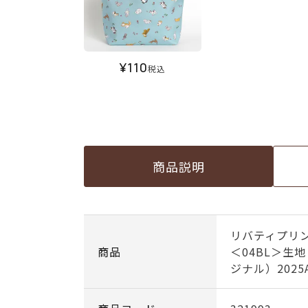
¥
110
税込
商品説明
リバティプリン
商品
＜04BL＞生
ジナル）2025