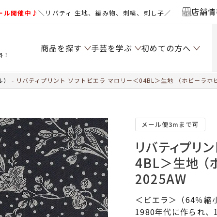
店舗情
ール開催中♪
＼リバティ 生地、編み物、刺繍、刺し子／
商品を探す
手芸を学ぶ
初めての方へ
料！
ル）
リバティプリント ソフトビエラ マロリー＜04BL＞生地 （ホビーラホビ
メール便3mまで可
リバティプリン
4BL＞生地 
2025AW
＜ビエラ＞（64％縮
1980年代に作られ、