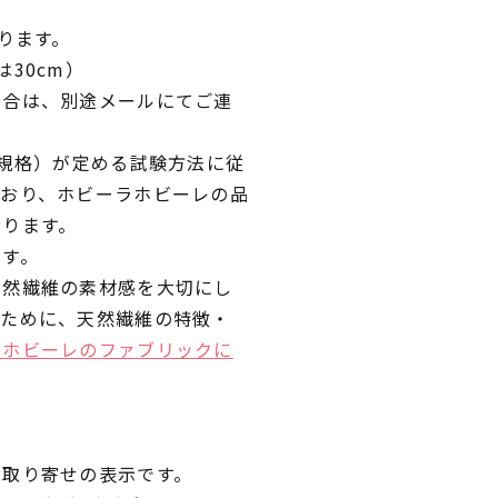
ります。
30cm）
場合は、別途メールにてご連
業規格）が定める試験方法に従
ており、ホビーラホビーレの品
おります。
です。
天然繊維の素材感を大切にし
くために、天然繊維の特徴・
ラホビーレのファブリックに
品取り寄せの表示です。