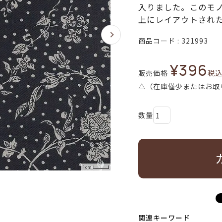
入りました。このモ
上にレイアウトされ
商品コード
321993
¥
396
販売価格
税
△（在庫僅少またはお取
関連キーワード