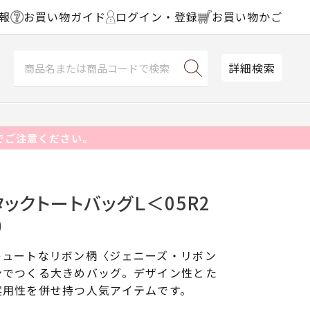
報
お買い物ガイド
ログイン・登録
お買い物かご
詳細検索
でご注意ください。
タックトートバッグＬ＜05R2
）
キュートなリボン柄〈ジェニーズ・リボン
ンでつくる大きめバッグ。デザイン性とた
実用性を併せ持つ人気アイテムです。