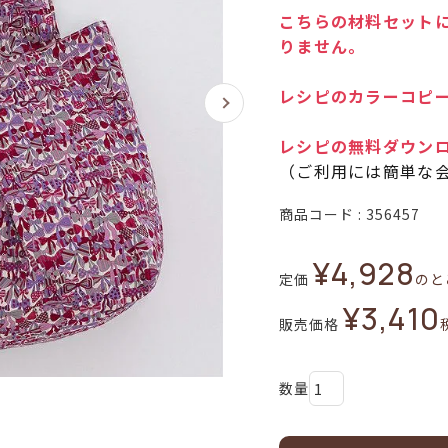
こちらの材料セットに
りません。
レシピのカラーコピー
レシピの無料ダウン
（ご利用には簡単な
商品コード
356457
¥
4,928
定価
のと
¥
3,410
販売価格