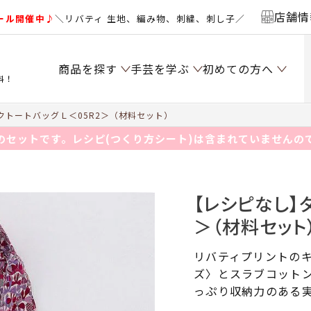
店舗情
ール開催中♪
＼リバティ 生地、編み物、刺繍、刺し子／
商品を探す
手芸を学ぶ
初めての方へ
料！
トートバッグＬ＜05R2＞（材料セット）
のセットです。レシピ(つくり方シート)は含まれていませんの
【レシピなし】
＞（材料セット
リバティプリントの
ズ〉とスラブコット
っぷり収納力のある