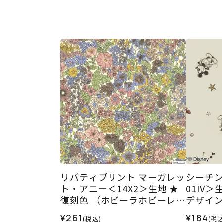
リバティプリント マーガレッ
シーチン
ト・アニー＜14X2＞生地 ★
01IV
復刻色 （ホビーラホビーレオ
デザイ
リジナル）2025SS
¥261
¥184
(税込)
(税込