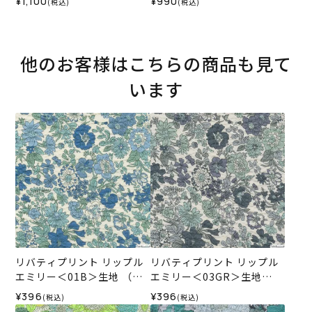
¥1,100
¥990
(税込)
(税込)
他のお客様はこちらの商品も見て
います
リバティプリント リップル
リバティプリント リップル
エミリー＜01B＞生地 （ホ
エミリー＜03GR＞生地
ビーラホビーレオリジナ
（ホビーラホビーレオリジ
¥396
¥396
(税込)
(税込)
ル）2026SS
ナル）2026SS