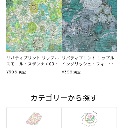
リバティプリント リップル
リバティプリント リップル
スモール・スザンナ＜03G
イングリッシュ・フィール
＞生地 （ホビーラホビーレ
ド＜04G＞生地 （ホビーラ
¥396
¥396
(税込)
(税込)
オリジナル）2025SS
ホビーレオリジナル）2026
SS
カテゴリーから探す