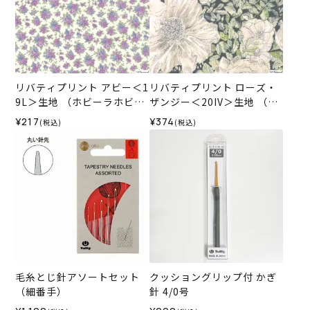
リバティプリント アビー＜1
リバティプリント ローズ・
9L＞生地 （ホビーラホビー
ザンジー＜20IV＞生地 （ホ
レオリジナル）2024ES
ビーラホビーレオリジナ
¥217
¥374
(税込)
(税込)
ル）2026SS
毛糸とじ針アソートセット
クッショングリップ付 かぎ
（細番手）
針 4/0号