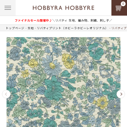
0
ファイナルセール開催中♪
＼リバティ 生地、編み物、刺繍、刺し子／
トップページ
生地
リバティプリント（ホビーラホビーレオリジナル）
リバティプ