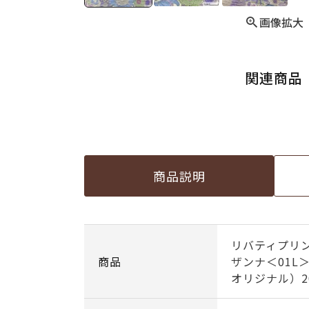
画像拡大
関連商品
商品説明
リバティプリン
商品
ザンナ＜01L
オリジナル）20