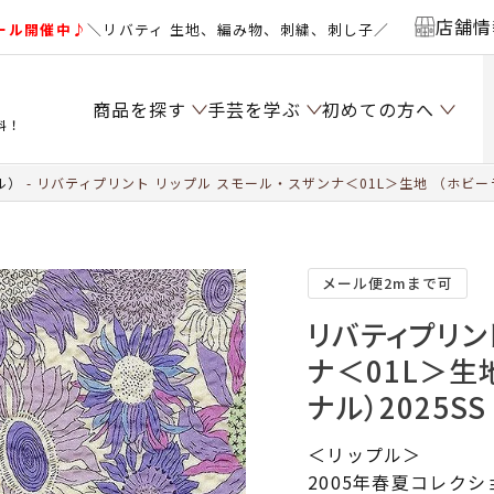
店舗情
ール開催中♪
＼リバティ 生地、編み物、刺繍、刺し子／
商品を探す
手芸を学ぶ
初めての方へ
料！
ル）
リバティプリント リップル スモール・スザンナ＜01L＞生地 （ホビー
メール便2mまで可
リバティプリン
ナ＜01L＞生
ナル）2025SS
＜リップル＞
2005年春夏コレクシ