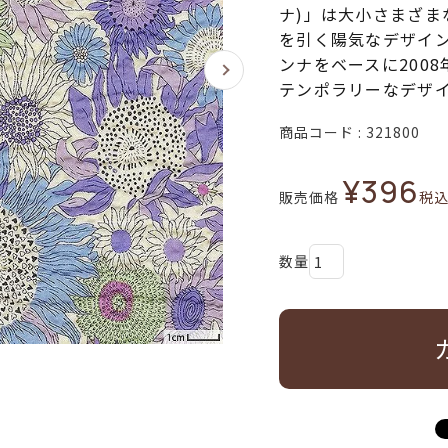
ナ)」は大小さまざ
を引く陽気なデザイ
ンナをベースに200
テンポラリーなデザ
商品コード
321800
¥
396
販売価格
税