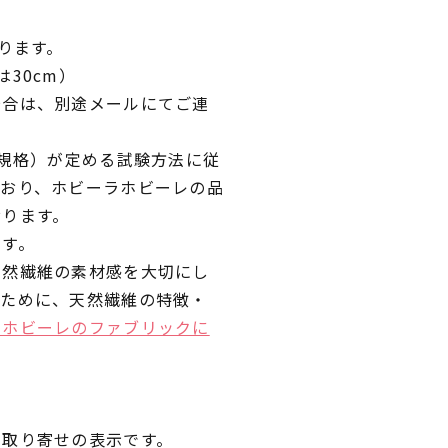
ります。
30cm）
場合は、別途メールにてご連
業規格）が定める試験方法に従
ており、ホビーラホビーレの品
おります。
です。
天然繊維の素材感を大切にし
くために、天然繊維の特徴・
ラホビーレのファブリックに
品取り寄せの表示です。