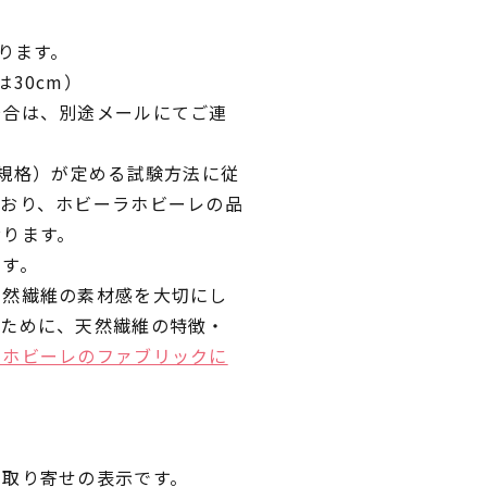
ります。
30cm）
場合は、別途メールにてご連
業規格）が定める試験方法に従
ており、ホビーラホビーレの品
おります。
です。
天然繊維の素材感を大切にし
くために、天然繊維の特徴・
ラホビーレのファブリックに
品取り寄せの表示です。