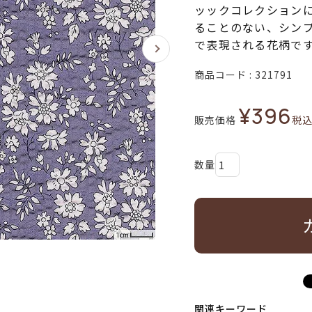
ッックコレクション
ることのない、シン
で表現される花柄で
商品コード
321791
¥
396
販売価格
税
関連キーワード