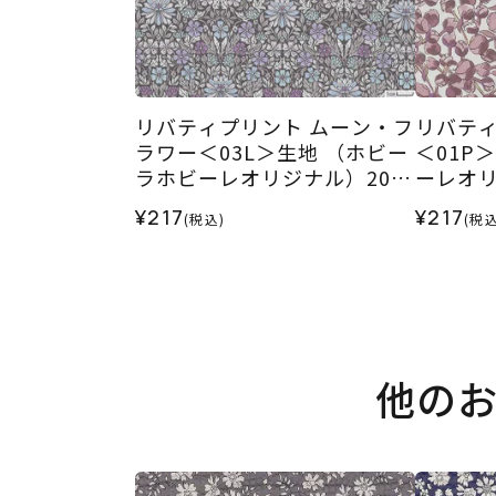
リバティプリント ムーン・フ
リバティ
ラワー＜03L＞生地 （ホビー
＜01P
ラホビーレオリジナル）2024
ーレオリ
SS
¥217
¥217
(税込)
(税込
他の