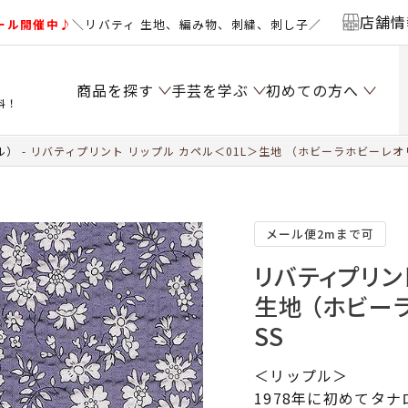
店舗情
ール開催中♪
＼リバティ 生地、編み物、刺繍、刺し子／
商品を探す
手芸を学ぶ
初めての方へ
料！
ル）
リバティプリント リップル カペル＜01L＞生地 （ホビーラホビーレオリ
メール便2mまで可
リバティプリン
生地 （ホビー
SS
＜リップル＞
1978年に初めてタ