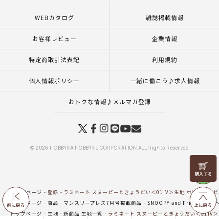
WEBカタログ
雑誌掲載情報
お客様レビュー
企業情報
特定商取引法表記
利用規約
個人情報ポリシー
一緒に働こう♪求人情報
おトクな情報♪メルマガ登録
© 2026 HOBBYRA HOBBYRE CORPORATION ALL Rights Reserved
リリヤン
フェア
トップページ
登録
ラミネート スヌーピーときょうだい＜01IV＞生地 ホビーラホ
トップページ
商品
マンスリープレス7月号掲載商品
SNOOPY and Friends ～秋
前に戻る
上に戻る
トップページ
生地
新商品 生地一覧
ラミネート スヌーピーときょうだい＜01IV