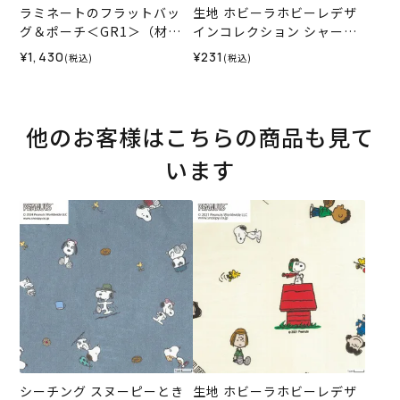
ラミネートのフラットバッ
生地 ホビーラホビーレデザ
グ＆ポーチ＜GR1＞（材料
インコレクション シャーチ
セット）
ング スヌーピーと友達＜01I
¥1,430
¥231
(税込)
(税込)
V＞
他のお客様はこちらの商品も見て
います
シーチング スヌーピーとき
生地 ホビーラホビーレデザ