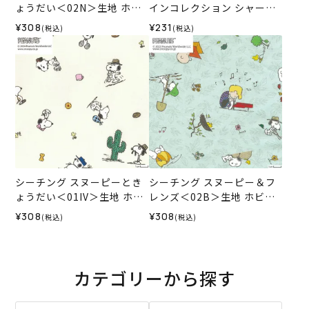
ょうだい＜02N＞生地 ホビ
インコレクション シャーチ
ーラホビーレデザインコレ
ング スヌーピーと友達＜01I
¥308
¥231
(税込)
(税込)
クション
V＞
シーチング スヌーピーとき
シーチング スヌーピー＆フ
ょうだい＜01IV＞生地 ホビ
レンズ＜02B＞生地 ホビー
ーラホビーレデザインコレ
ラホビーレデザインコレク
¥308
¥308
(税込)
(税込)
クション
ション
カテゴリーから探す