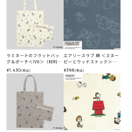
ラミネートのフラットバッ
エアリースラブ 綿 ＜スヌー
グ＆ポーチ＜IV6＞（材料セ
ピーとウッドストック＞＜0
ット）
1B＞生地 ホビーラホビーレ
¥1,430
¥396
(税込)
(税込)
デザインコレクション