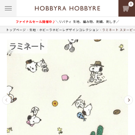
0
ファイナルセール開催中♪
＼リバティ 生地、編み物、刺繍、刺し子／
トップページ
生地
ホビーラホビーレデザインコレクション
ラミネート スヌーピ