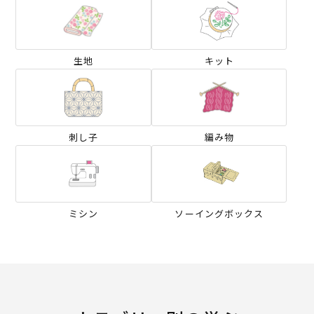
生地
キット
刺し子
編み物
ミシン
ソーイングボックス