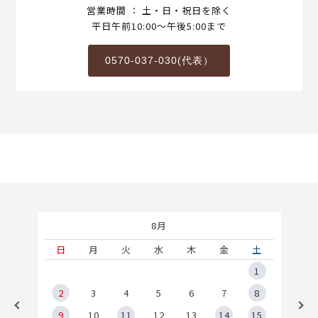
営業時間 ： 土・日・祝日を除く
平日午前10:00～午後5:00まで
0570-037-030(代表）
8月
土
日
月
火
水
木
金
土
5
1
2
2
3
4
5
6
7
8
9
9
10
11
12
13
14
15