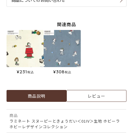
商品についてのお問い合わせ
関連商品
¥
231
¥
308
税込
税込
商品説明
レビュー
商品
ラミネート スヌーピーときょうだい＜01IV＞生地 ホビーラ
ホビーレデザインコレクション