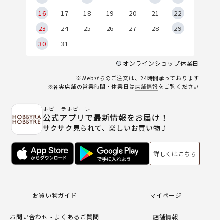
6
16
17
18
19
20
21
22
23
24
25
26
27
28
29
30
31
オンラインショップ休業日
※Webからのご注文は、24時間承っております
※各実店舗の営業時間・休業日は
店舗情報
をご覧ください
ホビーラホビーレ
公式アプリで最新情報をお届け！
サクサク見られて、楽しいお買い物♪
詳しくはこちら
お買い物ガイド
マイページ
お問い合わせ - よくあるご質問
店舗情報